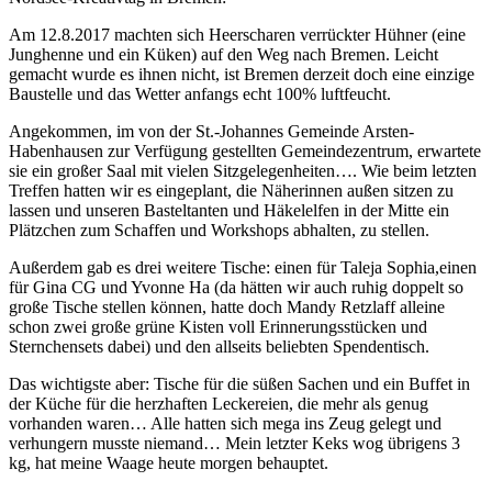
Am 12.8.2017 machten sich Heerscharen verrückter Hühner (eine
Junghenne und ein Küken) auf den Weg nach Bremen. Leicht
gemacht wurde es ihnen nicht, ist Bremen derzeit doch eine einzige
Baustelle und das Wetter anfangs echt 100% luftfeucht.
Angekommen, im von der St.-Johannes Gemeinde Arsten-
Habenhausen zur Verfügung gestellten Gemeindezentrum, erwartete
sie ein großer Saal mit vielen Sitzgelegenheiten…. Wie beim letzten
Treffen hatten wir es eingeplant, die Näherinnen außen sitzen zu
lassen und unseren Basteltanten und Häkelelfen in der Mitte ein
Plätzchen zum Schaffen und Workshops abhalten, zu stellen.
Außerdem gab es drei weitere Tische: einen für Taleja Sophia,einen
für Gina CG und Yvonne Ha (da hätten wir auch ruhig doppelt so
große Tische stellen können, hatte doch Mandy Retzlaff alleine
schon zwei große grüne Kisten voll Erinnerungsstücken und
Sternchensets dabei) und den allseits beliebten Spendentisch.
Das wichtigste aber: Tische für die süßen Sachen und ein Buffet in
der Küche für die herzhaften Leckereien, die mehr als genug
vorhanden waren… Alle hatten sich mega ins Zeug gelegt und
verhungern musste niemand… Mein letzter Keks wog übrigens 3
kg, hat meine Waage heute morgen behauptet.