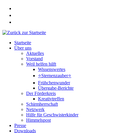
Zum
Inhalt
springen
Startseite
Über uns
Aktuelles
Vorstand
Weil helfen hilft
Wissenswertes
⭐Sternenzauber⭐
Frühchenwunder
Übergabe-Berichte
Der Förderkreis
Kreativtreffen
Schirmherrschaft
Netzwerk
Hilfe für Geschwisterkinder
Himmelspost
Presse
Downloads