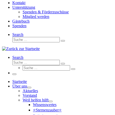
Kontakt
Unterstützung
Spenden & Förderzuschüsse
Mitglied werden
Gästebuch
Spenden
Search
Suche
Suche
…
Search
Suche
Suche
Suche
…
Suche
…
Menü
Startseite
Über uns
Aktuelles
Vorstand
Weil helfen hilft
Wissenswertes
⭐Sternenzauber⭐