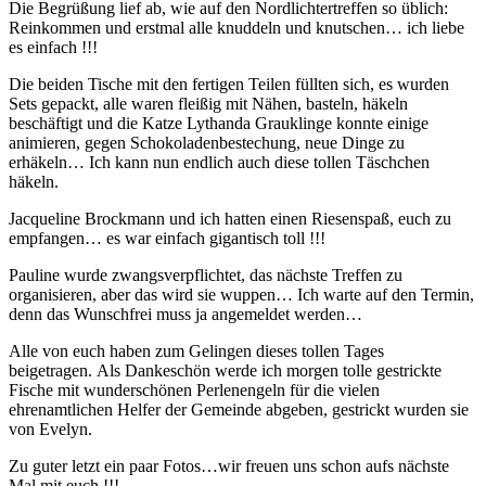
Die Begrüßung lief ab, wie auf den Nordlichtertreffen so üblich:
Reinkommen und erstmal alle knuddeln und knutschen… ich liebe
es einfach !!!
Die beiden Tische mit den fertigen Teilen füllten sich, es wurden
Sets gepackt, alle waren fleißig mit Nähen, basteln, häkeln
beschäftigt und die Katze Lythanda Grauklinge konnte einige
animieren, gegen Schokoladenbestechung, neue Dinge zu
erhäkeln… Ich kann nun endlich auch diese tollen Täschchen
häkeln.
Jacqueline Brockmann und ich hatten einen Riesenspaß, euch zu
empfangen… es war einfach gigantisch toll !!!
Pauline wurde zwangsverpflichtet, das nächste Treffen zu
organisieren, aber das wird sie wuppen… Ich warte auf den Termin,
denn das Wunschfrei muss ja angemeldet werden…
Alle von euch haben zum Gelingen dieses tollen Tages
beigetragen. Als Dankeschön werde ich morgen tolle gestrickte
Fische mit wunderschönen Perlenengeln für die vielen
ehrenamtlichen Helfer der Gemeinde abgeben, gestrickt wurden sie
von Evelyn.
Zu guter letzt ein paar Fotos…wir freuen uns schon aufs nächste
Mal mit euch !!!