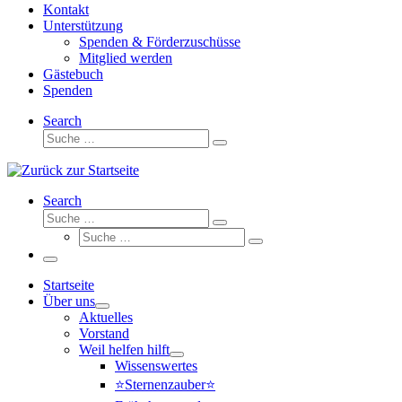
Kontakt
Unterstützung
Spenden & Förderzuschüsse
Mitglied werden
Gästebuch
Spenden
Search
Suche
Suche
…
Search
Suche
Suche
Suche
…
Suche
…
Menü
Startseite
Über uns
Aktuelles
Vorstand
Weil helfen hilft
Wissenswertes
⭐Sternenzauber⭐