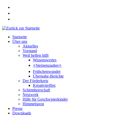
Zum
Inhalt
springen
Startseite
Über uns
Aktuelles
Vorstand
Weil helfen hilft
Wissenswertes
⭐Sternenzauber⭐
Frühchenwunder
Übergabe-Berichte
Der Förderkreis
Kreativtreffen
Schirmherrschaft
Netzwerk
Hilfe für Geschwisterkinder
Himmelspost
Presse
Downloads