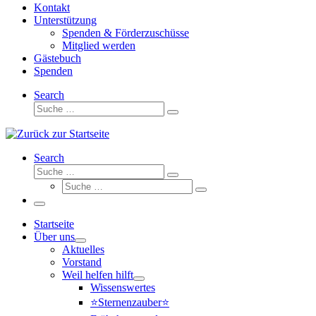
Kontakt
Unterstützung
Spenden & Förderzuschüsse
Mitglied werden
Gästebuch
Spenden
Search
Suche
Suche
…
Search
Suche
Suche
Suche
…
Suche
…
Menü
Startseite
Über uns
Aktuelles
Vorstand
Weil helfen hilft
Wissenswertes
⭐Sternenzauber⭐