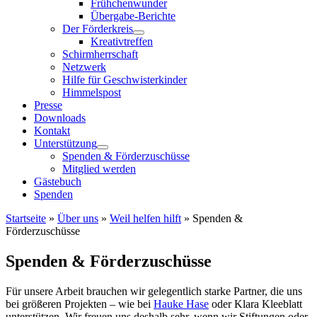
Frühchenwunder
Übergabe-Berichte
Der Förderkreis
Kreativtreffen
Schirmherrschaft
Netzwerk
Hilfe für Geschwisterkinder
Himmelspost
Presse
Downloads
Kontakt
Unterstützung
Spenden & Förderzuschüsse
Mitglied werden
Gästebuch
Spenden
Startseite
»
Über uns
»
Weil helfen hilft
»
Spenden &
Förderzuschüsse
Spenden & Förderzuschüsse
Für unsere Arbeit brauchen wir gelegentlich starke Partner, die uns
bei größeren Projekten – wie bei
Hauke Hase
oder Klara Kleeblatt
unterstützen. Wir freuen uns deshalb sehr, wenn wir Stiftungen oder