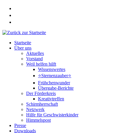
Zum
Inhalt
springen
Startseite
Über uns
Aktuelles
Vorstand
Weil helfen hilft
Wissenswertes
⭐Sternenzauber⭐
Frühchenwunder
Übergabe-Berichte
Der Förderkreis
Kreativtreffen
Schirmherrschaft
Netzwerk
Hilfe für Geschwisterkinder
Himmelspost
Presse
Downloads