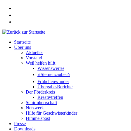
Zum
Inhalt
springen
Startseite
Über uns
Aktuelles
Vorstand
Weil helfen hilft
Wissenswertes
⭐Sternenzauber⭐
Frühchenwunder
Übergabe-Berichte
Der Förderkreis
Kreativtreffen
Schirmherrschaft
Netzwerk
Hilfe für Geschwisterkinder
Himmelspost
Presse
Downloads