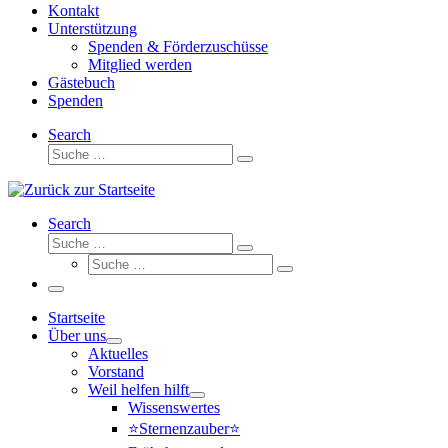
Kontakt
Unterstützung
Spenden & Förderzuschüsse
Mitglied werden
Gästebuch
Spenden
Search
Suche
Suche
…
Search
Suche
Suche
Suche
…
Suche
…
Menü
Startseite
Über uns
Aktuelles
Vorstand
Weil helfen hilft
Wissenswertes
⭐Sternenzauber⭐