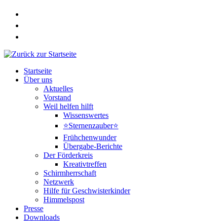
Zum
Inhalt
springen
Startseite
Über uns
Aktuelles
Vorstand
Weil helfen hilft
Wissenswertes
⭐Sternenzauber⭐
Frühchenwunder
Übergabe-Berichte
Der Förderkreis
Kreativtreffen
Schirmherrschaft
Netzwerk
Hilfe für Geschwisterkinder
Himmelspost
Presse
Downloads