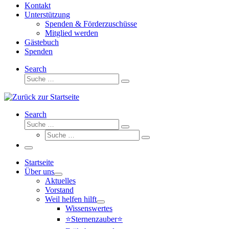
Kontakt
Unterstützung
Spenden & Förderzuschüsse
Mitglied werden
Gästebuch
Spenden
Search
Suche
Suche
…
Search
Suche
Suche
Suche
…
Suche
…
Menü
Startseite
Über uns
Aktuelles
Vorstand
Weil helfen hilft
Wissenswertes
⭐Sternenzauber⭐