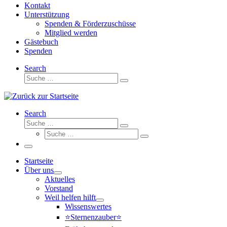
Kontakt
Unterstützung
Spenden & Förderzuschüsse
Mitglied werden
Gästebuch
Spenden
Search
Suche
Suche
…
Search
Suche
Suche
Suche
…
Suche
…
Menü
Startseite
Über uns
Aktuelles
Vorstand
Weil helfen hilft
Wissenswertes
⭐Sternenzauber⭐