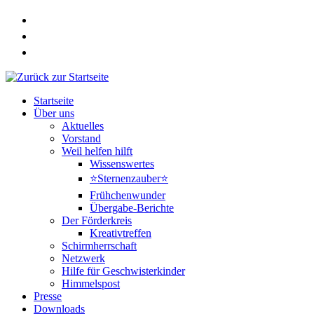
Zum
Inhalt
springen
Startseite
Über uns
Aktuelles
Vorstand
Weil helfen hilft
Wissenswertes
⭐Sternenzauber⭐
Frühchenwunder
Übergabe-Berichte
Der Förderkreis
Kreativtreffen
Schirmherrschaft
Netzwerk
Hilfe für Geschwisterkinder
Himmelspost
Presse
Downloads