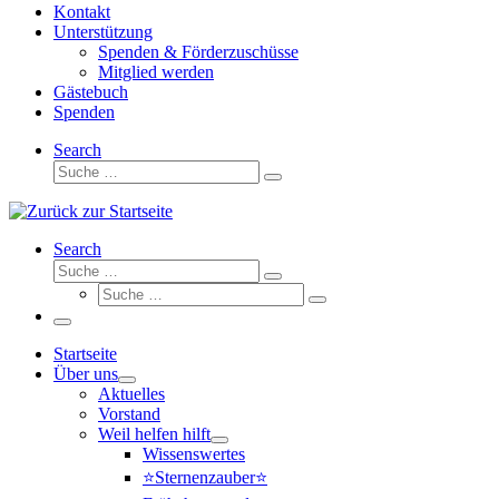
Kontakt
Unterstützung
Spenden & Förderzuschüsse
Mitglied werden
Gästebuch
Spenden
Search
Suche
Suche
…
Search
Suche
Suche
Suche
…
Suche
…
Menü
Startseite
Über uns
Aktuelles
Vorstand
Weil helfen hilft
Wissenswertes
⭐Sternenzauber⭐