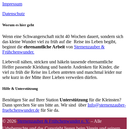
Impressum
Datenschutz
Worum es hier geht
Wenn eine Schwangerschaft nicht 40 Wochen dauert, sondern sich
das kleine Wunder viel zu früh auf die Reise ins Leben begibt,
beginnt die
ehrenamtliche Arbeit
von
Sternenzauber &
Frühchenwunder.
Liebevoll nähen, stricken und häkeln tausende ehrenamtliche
Helfer passende Kleidung und basteln Andenken für Kinder, die
viel zu früh die Reise ins Leben antreten und manchmal leider nur
sehr kurz in der Mitte ihrer Lieben verweilen dürfen.
Hilfe & Unterstützung
Benötigen Sie auf Ihrer Station
Unterstützung
für die Kleinsten?
Dann sprechen Sie uns bitte an. Wir sind über
Info@sternenzauber-
fruehchenwunder.de
für Sie da.
© 2026
Sternenzauber & Frühchenwunder e. V.
–
Alle
Urheberrechte und das Copyright liegen beim Verein und seinem