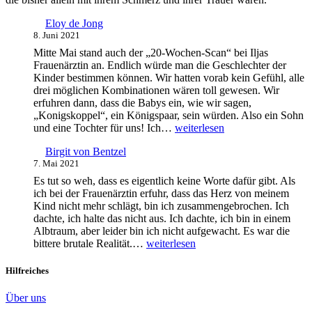
Eloy de Jong
8. Juni 2021
Mitte Mai stand auch der „20­-Wochen­-Scan“ bei Iljas
Frauenärztin an. Endlich würde man die Geschlechter der
Kinder bestimmen können. Wir hatten vorab kein Gefühl, alle
drei möglichen Kombinationen wären toll gewesen. Wir
erfuhren dann, dass die Babys ein, wie wir sagen,
„Konigskoppel“, ein Königspaar, sein würden. Also ein Sohn
Eloy
und eine Tochter für uns! Ich…
weiterlesen
de
Birgit von Bentzel
Jong
7. Mai 2021
Es tut so weh, dass es eigentlich keine Worte dafür gibt. Als
ich bei der Frauenärztin erfuhr, dass das Herz von meinem
Kind nicht mehr schlägt, bin ich zusammengebrochen. Ich
dachte, ich halte das nicht aus. Ich dachte, ich bin in einem
Albtraum, aber leider bin ich nicht aufgewacht. Es war die
Birgit
bittere brutale Realität.…
weiterlesen
von
Bentzel
Hilfreiches
Über uns