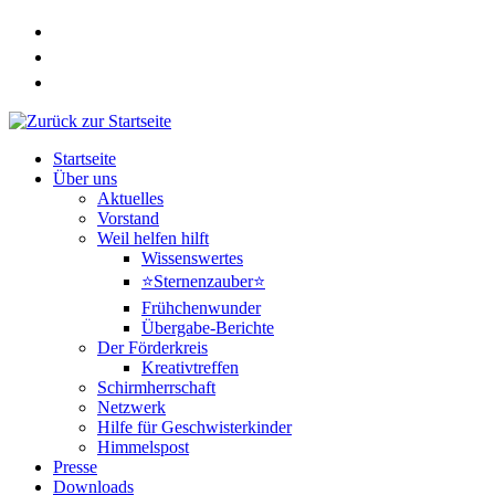
Zum
Inhalt
springen
Startseite
Über uns
Aktuelles
Vorstand
Weil helfen hilft
Wissenswertes
⭐Sternenzauber⭐
Frühchenwunder
Übergabe-Berichte
Der Förderkreis
Kreativtreffen
Schirmherrschaft
Netzwerk
Hilfe für Geschwisterkinder
Himmelspost
Presse
Downloads