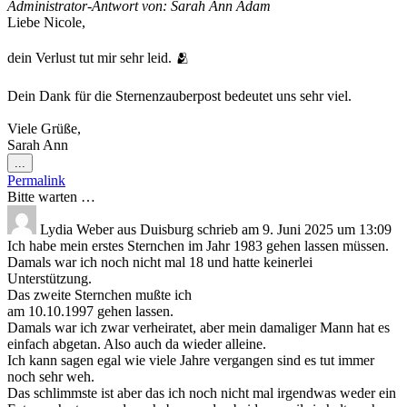
Administrator-Antwort von: Sarah Ann Adam
Liebe Nicole,
dein Verlust tut mir sehr leid. 🫂
Dein Dank für die Sternenzauberpost bedeutet uns sehr viel.
Viele Grüße,
Sarah Ann
Diese
...
Metabox
Permalink
ein-/ausblenden.
Bitte warten …
Lydia Weber
aus
Duisburg
schrieb am
9. Juni 2025
um
13:09
Ich habe mein erstes Sternchen im Jahr 1983 gehen lassen müssen.
Damals war ich noch nicht mal 18 und hatte keinerlei
Unterstützung.
Das zweite Sternchen mußte ich
am 10.10.1997 gehen lassen.
Damals war ich zwar verheiratet, aber mein damaliger Mann hat es
einfach abgetan. Also auch da wieder alleine.
Ich kann sagen egal wie viele Jahre vergangen sind es tut immer
noch sehr weh.
Das schlimmste ist aber das ich noch nicht mal irgendwas weder ein