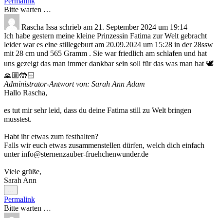
Permalink
ein-/ausblenden.
Bitte warten …
Rascha Issa
schrieb am
21. September 2024
um
19:14
Ich habe gestern meine kleine Prinzessin Fatima zur Welt gebracht
leider war es eine stillegeburt am 20.09.2024 um 15:28 in der 28ssw
mit 28 cm und 565 Gramm . Sie war friedlich am schlafen und hat
uns gezeigt das man immer dankbar sein soll für das was man hat 🕊️
🙏🏼🤲🏻
Administrator-Antwort von: Sarah Ann Adam
Hallo Rascha,
es tut mir sehr leid, dass du deine Fatima still zu Welt bringen
musstest.
Habt ihr etwas zum festhalten?
Falls wir euch etwas zusammenstellen dürfen, welch dich einfach
unter info@sternenzauber-fruehchenwunder.de
Viele grüße,
Sarah Ann
Diese
...
Metabox
Permalink
ein-/ausblenden.
Bitte warten …