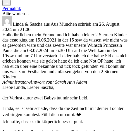
Diese
...
Metabox
Permalink
ein-/ausblenden.
Bitte warten …
Linda & Sascha
aus
Aus München
schrieb am
26. August
2024
um
21:06
Hallo ihr lieben mein Freund und ich haben leider 2 Sternen Kinder
das erste ging am 15.06.2021 in der 15 ssw da wissen wir nicht was
es geworden wäre und das zweite war unsere Wunsch Prinzessin
Paula die am 03.07.2024 um 6:30 Uhr auf die Welt kam in der
19ssw und um 7 Uhr verstarb. Leider hab ich die halbe Std das nicht
erleben können wie sie gelebt hatte da ich eine Not OP hatte .ich
hab euch über eine bekannte und tick tock gefunden villt könnt ihr
uns was zum Festhalten und anfassen geben von den 2 Sternen
Kindern .
Administrator-Antwort von: Sarah Ann Adam
Liebe Linda, Lieber Sascha,
der Verlust eurer zwei Babys tut mir sehr Leid.
Linda, es ist sehr schade, dass du die Zeit nicht mit deiner Tochter
verbringen konntest. Fühl dich umarmt. ❤️
Ich hoffe, dass es dir körperlich besser geht.