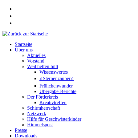
Zum
Inhalt
springen
Startseite
Über uns
Aktuelles
Vorstand
Weil helfen hilft
Wissenswertes
⭐Sternenzauber⭐
Frühchenwunder
Übergabe-Berichte
Der Förderkreis
Kreativtreffen
Schirmherrschaft
Netzwerk
Hilfe für Geschwisterkinder
Himmelspost
Presse
Downloads