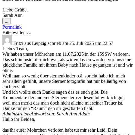
Liebe Grüße,
Sarah Ann
Diese
...
Metabox
Permalink
ein-/ausblenden.
Bitte warten …
Fritzi
aus
Leipzig
schrieb am
25. Juli 2025
um
22:57
Liebes Team,
Wir haben unser Möhrchen am 11.07.2025 in der 15SSW verloren.
Das schlimmste für mich war, als wir entlassen worden vor uns eine
glückliche Familie mit ihrem Baby nach Hause gegangen ist und wir
ohne.
Weil man so wenig über sternenkinder o.ä. spricht habe ich mich
sehr allein gefühlt, unsere Sternenfotografin hat mir beiläufig von
euch erzählt.
Und ich wollte euch Danke sagen das es euch gibt. Die
Kommentare der anderen Sterneneltern zu lesen tut wirklich gut,
weil man merkt das man doch nicht alleine mit seiner Trauer ist.
Danke für den “Raum“ den ihr geschaffen habt.
Administrator-Antwort von: Sarah Ann Adam
Hallo ihr Beiden,
das ihr eurer Möhrchen verloren habt tut mir sehr Leid. Dein