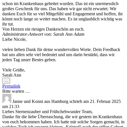
schon im Krankenhaus gebettet wurden. Das ist ein unermesslich
großes Geschenk für uns. Das haben wir gar nicht erwartet. Wir
danken Euch für so viel Mitgefühl und Engagement und hoffen, ihr
könnt noch lange so weiter machen. Es ist unglaublich wichtig was
ihr tut.
Von Herzen ein riesiges Dankeschön an euch.
Administrator-Antwort von: Sarah Ann Adam
Liebe Nicole,
vielen lieben Dank für deine wundervollen Worte. Dein Feedback
hat uns allen sehr viel bedeutet und uns darin bestärkt, dass wir
jeden Tag unser Bestes geben.
Viele Grüße,
Sarah Ann
Diese
...
Metabox
Permalink
ein-/ausblenden.
Bitte warten …
Janne und Konni
aus
Hamburg
schrieb am
21. Februar 2025
um
21:33
Liebes Sternenzauber und Frühchebwunder Team,
Danke für die liebe Überraschung, die wir gestern im Krankenhaus
von euch bekommen haben. Ich hatte mir solche Sorgen gemacht, in
welches Tuch ich unseren kleinen „Krümel“ nach der stillen Geburt