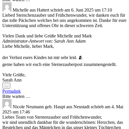
Michelle
aus
Hattert
schrieb am
6. Juni 2025
um
17:10
Liebed Sternchenzauber und Frühchenwunder, wir danken euch für
das tolle Päckchen welches bei uns angekommen ist. Danke für eure
Unterstützung und offenes Ohr in dieser schweren Zeit.
Vielen Dank und liebe Grüße Michelle und Mark
Administrator-Antwort von: Sarah Ann Adam
Liebe Michelle, lieber Mark,
der Verlust eures Kindes tut mir sehr leid. 🫂
gerne haben wir euch eine Sternezauberpost zusammengestellt.
Viele Grüße,
Sarah Ann
Diese
...
Metabox
Permalink
ein-/ausblenden.
Bitte warten …
Nicole Neumann geb. Haupt
aus
Neustadt
schrieb am
4. Mai
2025
um
17:46
Liebes Team von Sternenzauber und Frühchenwunder,
wir sind unendlich dankbar für die wunderschönen: Herzchen, das
Beutelchen und das Mäntelchen in das unser kleines Töchterchen