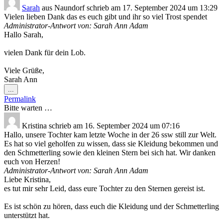
Sarah
aus
Naundorf
schrieb am
17. September 2024
um
13:29
Vielen lieben Dank das es euch gibt und ihr so viel Trost spendet
Administrator-Antwort von: Sarah Ann Adam
Hallo Sarah,
vielen Dank für dein Lob.
Viele Grüße,
Sarah Ann
Diese
...
Metabox
Permalink
ein-/ausblenden.
Bitte warten …
Kristina
schrieb am
16. September 2024
um
07:16
Hallo, unsere Tochter kam letzte Woche in der 26 ssw still zur Welt.
Es hat so viel geholfen zu wissen, dass sie Kleidung bekommen und
den Schmetterling sowie den kleinen Stern bei sich hat. Wir danken
euch von Herzen!
Administrator-Antwort von: Sarah Ann Adam
Liebe Kristina,
es tut mir sehr Leid, dass eure Tochter zu den Sternen gereist ist.
Es ist schön zu hören, dass euch die Kleidung und der Schmetterling
unterstützt hat.