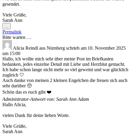
gesendet.
Viele Grüße,
Sarah Ann
Diese
...
Metabox
Permalink
ein-/ausblenden.
Bitte warten …
Alicia Reindl
aus
Nürnberg
schrieb am
10. November 2025
um
15:00
Hallo, ich wollte mich sehr über meine Post im Briefkasten
bedanken, jedes einzelne Detail mit Liebe und Herzblut gemacht.
Ich habe schon lange nicht mehr so viel geweint und war glücklich
zugleich 🤍
Auch danke von meinen 2 kleinen Engelchen die freuen sich auch
sehr darüber 🥺
Schön das es euch gibt ❤️
Administrator-Antwort von: Sarah Ann Adam
Hallo Alicia,
vielen Dank für deine lieben Worte.
Viele Grüße,
Sarah Ann