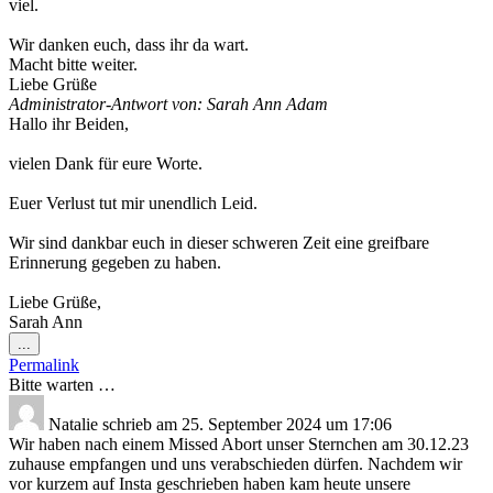
viel.
Wir danken euch, dass ihr da wart.
Macht bitte weiter.
Liebe Grüße
Administrator-Antwort von: Sarah Ann Adam
Hallo ihr Beiden,
vielen Dank für eure Worte.
Euer Verlust tut mir unendlich Leid.
Wir sind dankbar euch in dieser schweren Zeit eine greifbare
Erinnerung gegeben zu haben.
Liebe Grüße,
Sarah Ann
Diese
...
Metabox
Permalink
ein-/ausblenden.
Bitte warten …
Natalie
schrieb am
25. September 2024
um
17:06
Wir haben nach einem Missed Abort unser Sternchen am 30.12.23
zuhause empfangen und uns verabschieden dürfen. Nachdem wir
vor kurzem auf Insta geschrieben haben kam heute unsere