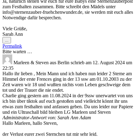
Ja, natürlich stellen wir euch für eure Babys eine Sternenzauberpost
zum Festhalten zusammen. Bitte schreibt den Mädels unter
info@sternenzauber-fruehchenwunder.de, sie werden mit euch alles
Notwendige dafür besprechen.
Viele Grüße,
Sarah Ann
Diese
...
Metabox
Permalink
ein-/ausblenden.
Bitte warten …
Marleen & Steven
aus
Berlin
schrieb am
12. August 2024
um
22:35
Hallo ihr lieben , Mein Mann und ich haben nun leider 2 Sterne am
Himmel der erste Frences ging in der 13 ssw am 01.10.2003 zu der
Zeit waren wir 18 und wußten nichts vom Leben geschweige dem
tot und der Trauer die nie endet.
Charlie ging gestern am 11.08.2024 in der 9ssw unerwartet von uns
ich bin über tiktok auf euch gestoßen und vielleicht könnt ihr uns
etwas zum festhalten und anfassen geben. Da uns leider nur Papiere
und ein Ultraschall bild bleiben LG Marleen und Steven
Administrator-Antwort von: Sarah Ann Adam
Hallo Marleen, hallo Steven,
der Verlust eurer zwei Sternchen tut mir sehr leid.