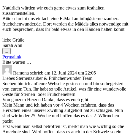
Natürlich würden wir euch gerne etwas zum festhalten
zusammenstellen.
Bitte schreibt uns einfach eine E-Mail an info@sternenzauber-
fruehchenwunder.de. Dort werden die Mädels alles notwendige mit
euch besprechen, dass ihr bald etwas in den Händen halten könnt.
liebe Grüße,
Sarah Ann
Diese
...
Metabox
Permalink
ein-/ausblenden.
Bitte warten …
Ramona
schrieb am
12. Juni 2024
um
22:05
Liebes Sternenzauber & Frühchenwunder Team
Soeben bin ich auf eure Webseite gestossen und bin so begeistert
von eurem Tun. Ihr habt so tolle Artikel, was für eine wundervolle
Geste für Sternen- oder Frühcheneltern.
Von ganzem Herzen Danke, dass es euch gibt.
Mein Mann und ich haben vor 4 Wochen erfahren, dass das
Herzchen eines unserer Zwilling aufgehört hat zu schlagen. Nun
sind wir in der 25. Woche und hoffen das es das 2. Würmchen
packt.
Erst wenn man selbst betroffen ist, merkt man wie wichtig solche
Angebote sind. Wird hoffen, dass es auch in der Schweiz so ein