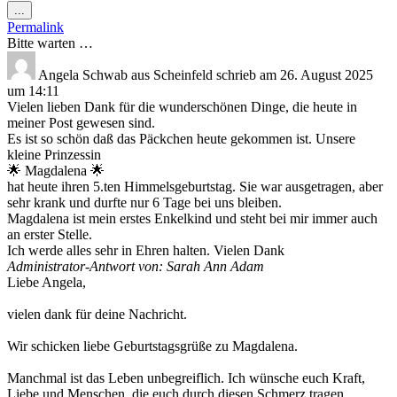
Diese
...
Metabox
Permalink
ein-/ausblenden.
Bitte warten …
Angela Schwab
aus
Scheinfeld
schrieb am
26. August 2025
um
14:11
Vielen lieben Dank für die wunderschönen Dinge, die heute in
meiner Post gewesen sind.
Es ist so schön daß das Päckchen heute gekommen ist. Unsere
kleine Prinzessin
🌟 Magdalena 🌟
hat heute ihren 5.ten Himmelsgeburtstag. Sie war ausgetragen, aber
sehr krank und durfte nur 6 Tage bei uns bleiben.
Magdalena ist mein erstes Enkelkind und steht bei mir immer auch
an erster Stelle.
Ich werde alles sehr in Ehren halten. Vielen Dank
Administrator-Antwort von: Sarah Ann Adam
Liebe Angela,
vielen dank für deine Nachricht.
Wir schicken liebe Geburtstagsgrüße zu Magdalena.
Manchmal ist das Leben unbegreiflich. Ich wünsche euch Kraft,
Liebe und Menschen, die euch durch diesen Schmerz tragen.