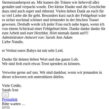
Sternenzauberpost an. Mir kamen die Tränen wie liebevoll alles
gestaltet und verpackt wurde. Der kleine Hauke und die Geschichte
dazu sind auch super und rührend. Vielen lieben Dank an euch für
so viel Liebe die ihr gebt. Besonders kurz nach der Fehlgeburt wäre
es sicher nochmal schöner und tröstender in der frischen Trauer
gewesen. Deshalb werde ich jeder Frau euch nahe legen, wenn ich
von einem Schicksal einer Fehlgeburt höre. Danke danke danke für
eure Arbeit und euer Herzblut. Hört niemals damit auf!!!
Administrator-Antwort von: Sarah Ann Adam
Liebe Natalie,
er Verlust eures Babys tut mir sehr Leid.
Danke für deinen lieben Wort und das ganze Lob.
Wir sind froh euch etwas Trost spenden zu können.
Verweise gerne auf uns. Wir sind dankbar, wenn wir jemanden in
dieser schweren zeit unterstützen dürfen.
Viele Grüße,
Sarah Ann
Diese
...
Metabox
Permalink
ein-/ausblenden.
Bitte warten …