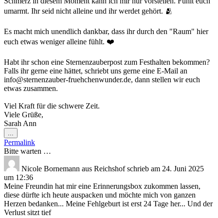
Schmerz in diesem Moment kann ich mir nur vorstellen. Fühlt euch
umarmt. Ihr seid nicht alleine und ihr werdet gehört. 🫂
Es macht mich unendlich dankbar, dass ihr durch den "Raum" hier
euch etwas weniger alleine fühlt. ❤️
Habt ihr schon eine Sternenzauberpost zum Festhalten bekommen?
Falls ihr gerne eine hättet, schriebt uns gerne eine E-Mail an
info@sternenzauber-fruehchenwunder.de, dann stellen wir euch
etwas zusammen.
Viel Kraft für die schwere Zeit.
Viele Grüße,
Sarah Ann
Diese
...
Metabox
Permalink
ein-/ausblenden.
Bitte warten …
Nicole Bornemann
aus
Reichshof
schrieb am
24. Juni 2025
um
12:36
Meine Freundin hat mir eine Erinnerungsbox zukommen lassen,
diese dürfte ich heute auspacken und möchte mich von ganzen
Herzen bedanken... Meine Fehlgeburt ist erst 24 Tage her... Und der
Verlust sitzt tief