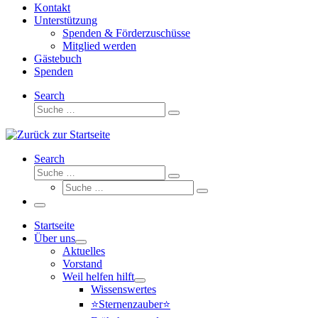
Kontakt
Unterstützung
Spenden & Förderzuschüsse
Mitglied werden
Gästebuch
Spenden
Search
Suche
Suche
…
Search
Suche
Suche
Suche
…
Suche
…
Menü
Startseite
Über uns
Aktuelles
Vorstand
Weil helfen hilft
Wissenswertes
⭐Sternenzauber⭐