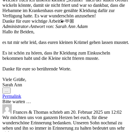
wickeln könnte, damit sie nicht friert und war so dankbar, dass die
Hebamme im Krankenhaus eure genähte Kleidung dafür zur
Verfügung hatte. Es war wunderschön anzusehen!
Danke für eure wichtige Arbeit💫🫶🏼
Administrator-Antwort von: Sarah Ann Adam
Hallo ihr Beiden,
es tut mir sehr leid, dass euren kleinen Krümel gehen lassen musstet.
Es ist schön zu hören, dass ihr Kleidung zum Einkuscheln
bekommen habt und die Kleine nicht frieren musste.
Danke für eure so berührende Worte.
Viele Grüße,
Sarah Ann
Diese
...
Metabox
Permalink
ein-/ausblenden.
Bitte warten …
Frances & Thomas
schrieb am
20. Februar 2025
um
12:02
Wir möchten uns von ganzem Herzen bei euch, für diese
wunderschöne Erinnerung bedanken. Unseren Sohn nochmal zu
sehen und ihn so immer in Erinnerung zu halten bedeutet uns sehr