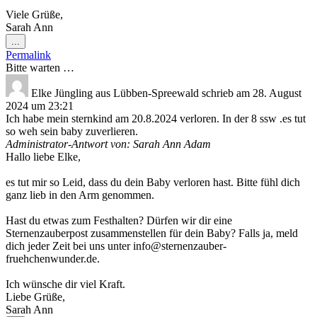
Viele Grüße,
Sarah Ann
Diese
...
Metabox
Permalink
ein-/ausblenden.
Bitte warten …
Elke Jüngling
aus
Lübben-Spreewald
schrieb am
28. August
2024
um
23:21
Ich habe mein sternkind am 20.8.2024 verloren. In der 8 ssw .es tut
so weh sein baby zuverlieren.
Administrator-Antwort von: Sarah Ann Adam
Hallo liebe Elke,
es tut mir so Leid, dass du dein Baby verloren hast. Bitte fühl dich
ganz lieb in den Arm genommen.
Hast du etwas zum Festhalten? Dürfen wir dir eine
Sternenzauberpost zusammenstellen für dein Baby? Falls ja, meld
dich jeder Zeit bei uns unter info@sternenzauber-
fruehchenwunder.de.
Ich wünsche dir viel Kraft.
Liebe Grüße,
Sarah Ann