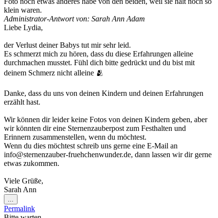
Foto noch etwas anderes habe von den beiden, weil sie halt noch so
klein waren.
Administrator-Antwort von: Sarah Ann Adam
Liebe Lydia,
der Verlust deiner Babys tut mir sehr leid.
Es schmerzt mich zu hören, dass du diese Erfahrungen alleine
durchmachen musstet. Fühl dich bitte gedrückt und du bist mit
deinem Schmerz nicht alleine 🫂
Danke, dass du uns von deinen Kindern und deinen Erfahrungen
erzählt hast.
Wir können dir leider keine Fotos von deinen Kindern geben, aber
wir könnten dir eine Sternenzauberpost zum Festhalten und
Erinnern zusammenstellen, wenn du möchtest.
Wenn du dies möchtest schreib uns gerne eine E-Mail an
info@sternenzauber-fruehchenwunder.de, dann lassen wir dir gerne
etwas zukommen.
Viele Grüße,
Sarah Ann
Diese
...
Metabox
Permalink
ein-/ausblenden.
Bitte warten …