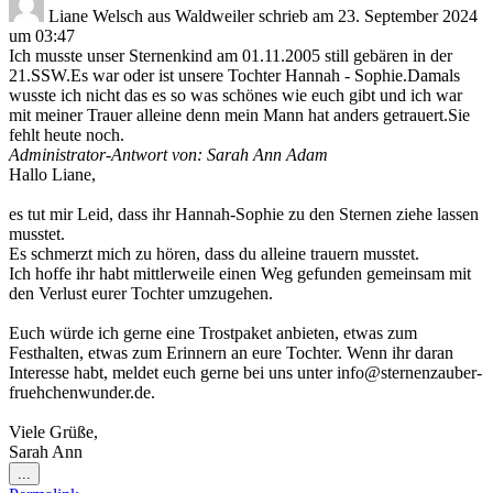
Liane Welsch
aus
Waldweiler
schrieb am
23. September 2024
um
03:47
Ich musste unser Sternenkind am 01.11.2005 still gebären in der
21.SSW.Es war oder ist unsere Tochter Hannah - Sophie.Damals
wusste ich nicht das es so was schönes wie euch gibt und ich war
mit meiner Trauer alleine denn mein Mann hat anders getrauert.Sie
fehlt heute noch.
Administrator-Antwort von: Sarah Ann Adam
Hallo Liane,
es tut mir Leid, dass ihr Hannah-Sophie zu den Sternen ziehe lassen
musstet.
Es schmerzt mich zu hören, dass du alleine trauern musstet.
Ich hoffe ihr habt mittlerweile einen Weg gefunden gemeinsam mit
den Verlust eurer Tochter umzugehen.
Euch würde ich gerne eine Trostpaket anbieten, etwas zum
Festhalten, etwas zum Erinnern an eure Tochter. Wenn ihr daran
Interesse habt, meldet euch gerne bei uns unter info@sternenzauber-
fruehchenwunder.de.
Viele Grüße,
Sarah Ann
Diese
...
Metabox