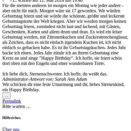
L.
schrieb am
12. Mai 2024
um
19:40
Für die meisten anderen ist morgen ein Montag wie jeder andere -
aber nicht für mich. Morgen wäre sie 17 geworden. Wir würden
Geburtstag feiern und sie würde die schönste, größte und leckerste
Geburtstagstorte der Welt kriegen. Aber wir werden morgen keinen
Geburtstag feiern, zumindest nicht laut und lachend, mit Gästen,
Geschenken, Karten und allem drum und dran. Es wird ein leiser
Geburtstag werden, mit Zitronenkuchen und Zuckersternchenglasur,
als Zeichen, dass es nicht einfach irgendein Kuchen ist, ich nicht
einfach so gebacken habe. Es ist ihr Geburtstagskuchen. Jedes Jahr
backe ich einen. Jedes Jahr zünde ich an ihrem Geburtstag eine
Kerze an und singe "Happy Birthday". Ich hoffe, sie feiert schön
dort oben mit den Engeln und einer wunderbaren Torte.
Ich liebe dich, Sternenschwester. Ich hoffe, du weißt das.
Administrator-Antwort von: Sarah Ann Adam
Wir schicken dir eine feste Umarmung und dir, liebes Sternenkind,
ein Happy Birthday.
Diese
...
Metabox
Permalink
ein-/ausblenden.
Bitte warten …
Hilfreiches
Über uns