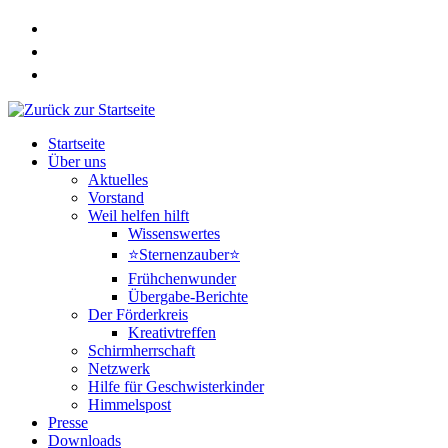
Zum
Inhalt
springen
Startseite
Über uns
Aktuelles
Vorstand
Weil helfen hilft
Wissenswertes
⭐Sternenzauber⭐
Frühchenwunder
Übergabe-Berichte
Der Förderkreis
Kreativtreffen
Schirmherrschaft
Netzwerk
Hilfe für Geschwisterkinder
Himmelspost
Presse
Downloads