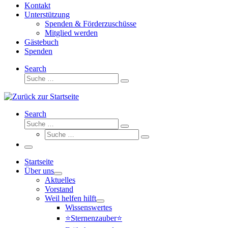
Kontakt
Unterstützung
Spenden & Förderzuschüsse
Mitglied werden
Gästebuch
Spenden
Search
Suche
Suche
…
Search
Suche
Suche
Suche
…
Suche
…
Menü
Startseite
Über uns
Aktuelles
Vorstand
Weil helfen hilft
Wissenswertes
⭐Sternenzauber⭐