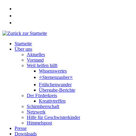
Zum
Inhalt
springen
Startseite
Über uns
Aktuelles
Vorstand
Weil helfen hilft
Wissenswertes
⭐Sternenzauber⭐
Frühchenwunder
Übergabe-Berichte
Der Förderkreis
Kreativtreffen
Schirmherrschaft
Netzwerk
Hilfe für Geschwisterkinder
Himmelspost
Presse
Downloads