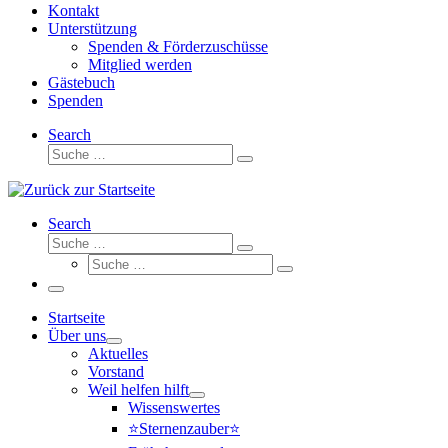
Kontakt
Unterstützung
Spenden & Förderzuschüsse
Mitglied werden
Gästebuch
Spenden
Search
Suche
Suche
…
Search
Suche
Suche
Suche
…
Suche
…
Menü
Startseite
Über uns
Aktuelles
Vorstand
Weil helfen hilft
Wissenswertes
⭐Sternenzauber⭐