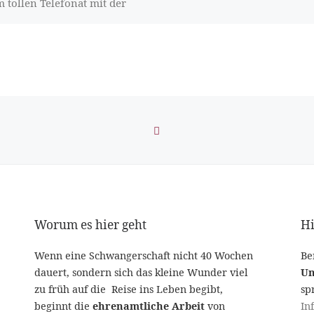
 tollen Telefonat mit der
ungsgründerin sagten sie uns
inanzierung der […]
ZURÜCK ZUR BEITRAGS
Worum es hier geht
Hi
Wenn eine Schwangerschaft nicht 40 Wochen
Be
dauert, sondern sich das kleine Wunder viel
Un
zu früh auf die Reise ins Leben begibt,
sp
beginnt die
ehrenamtliche Arbeit
von
In