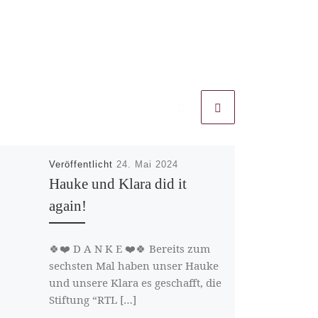
Veröffentlicht
24. Mai 2024
Hauke und Klara did it
again!
🍀❤️ D A N K E ❤️🍀 Bereits zum
sechsten Mal haben unser Hauke
und unsere Klara es geschafft, die
Stiftung “RTL […]