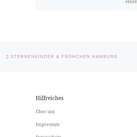
einem
Stift
die F
Vorheriger Beitrag
Beitragsnavigation
STERNENKINDER & FRÜHCHEN HAMBURG
Hilfreiches
Über uns
Impressum