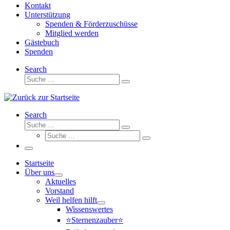
Kontakt
Unterstützung
Spenden & Förderzuschüsse
Mitglied werden
Gästebuch
Spenden
Search
Suche
Suche
…
Search
Suche
Suche
Suche
…
Suche
…
Menü
Startseite
Über uns
Aktuelles
Vorstand
Weil helfen hilft
Wissenswertes
⭐Sternenzauber⭐