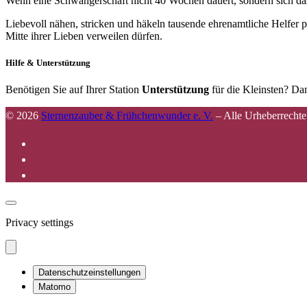
Wenn eine Schwangerschaft nicht 40 Wochen dauert, sondern sich das 
Liebevoll nähen, stricken und häkeln tausende ehrenamtliche Helfer p
Mitte ihrer Lieben verweilen dürfen.
Hilfe & Unterstützung
Benötigen Sie auf Ihrer Station
Unterstützung
für die Kleinsten? Dan
© 2026
Sternenzauber & Frühchenwunder e. V.
–
Alle Urheberrechte
Privacy settings
Datenschutzeinstellungen
Matomo