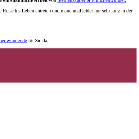
ie
ehrenamtliche Arbeit
von
Sternenzauber & Frühchenwunder.
e Reise ins Leben antreten und manchmal leider nur sehr kurz in der
chenwunder.de
für Sie da.