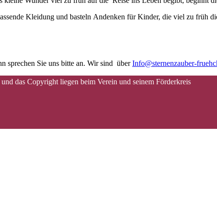
kleine Wunder viel zu früh auf die Reise ins Leben begibt, beginnt d
assende Kleidung und basteln Andenken für Kinder, die viel zu früh di
n sprechen Sie uns bitte an. Wir sind über
Info@sternenzauber-frueh
 und das Copyright liegen beim Verein und seinem Förderkreis