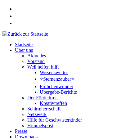
Zum
Inhalt
springen
Startseite
Über uns
Aktuelles
Vorstand
Weil helfen hilft
Wissenswertes
⭐Sternenzauber⭐
Frühchenwunder
Übergabe-Berichte
Der Förderkreis
Kreativtreffen
Schirmherrschaft
Netzwerk
Hilfe für Geschwisterkinder
Himmelspost
Presse
Downloads