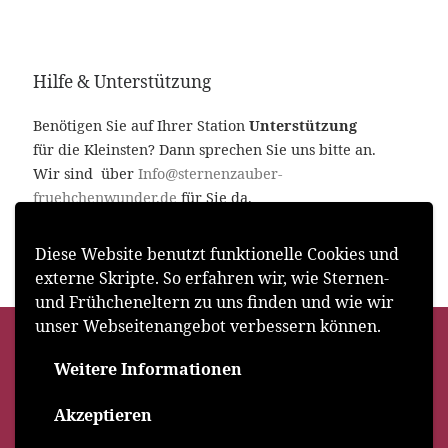
Hilfe & Unterstützung
Benötigen Sie auf Ihrer Station
Unterstützung
für die Kleinsten? Dann sprechen Sie uns bitte an.
Wir sind über
Info@sternenzauber-
fruehchenwunder.de
für Sie da.
Diese Website benutzt funktionelle Cookies und
externe Skripte. So erfahren wir, wie Sternen-
und Frühcheneltern zu uns finden und wie wir
unser Webseitenangebot verbessern können.
© 2026
Sternenzauber & Frühchenwunder e. V.
–
Alle
Urheberrechte und das Copyright liegen beim Verein und
Weitere Informationen
seinem Förderkreis
Akzeptieren