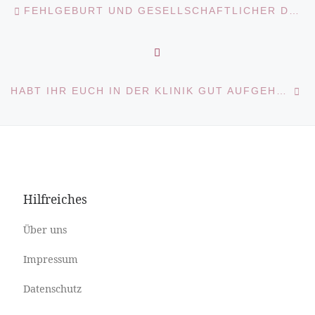
Beitragsnavigation
FEHLGEBURT UND GESELLSCHAFTLICHER DRUCK: EIN TABU, DAS FRAUEN BELASTET
ZURÜCK ZUR BEITRAGS
N
HABT IHR EUCH IN DER KLINIK GUT AUFGEHOBEN GEFÜHLT?
Hilfreiches
Über uns
Impressum
Datenschutz