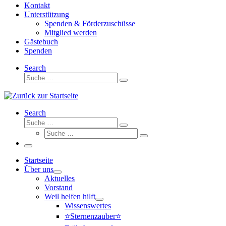
Kontakt
Unterstützung
Spenden & Förderzuschüsse
Mitglied werden
Gästebuch
Spenden
Search
Suche
Suche
…
Search
Suche
Suche
Suche
…
Suche
…
Menü
Startseite
Über uns
Aktuelles
Vorstand
Weil helfen hilft
Wissenswertes
⭐Sternenzauber⭐