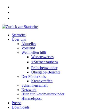
Zum
Inhalt
springen
Startseite
Über uns
Aktuelles
Vorstand
Weil helfen hilft
Wissenswertes
⭐Sternenzauber⭐
Frühchenwunder
Übergabe-Berichte
Der Förderkreis
Kreativtreffen
Schirmherrschaft
Netzwerk
Hilfe für Geschwisterkinder
Himmelspost
Presse
Downloads