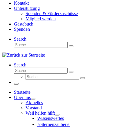
Kontakt
Unterstützung
Spenden & Förderzuschüsse
Mitglied werden
Gästebuch
Spenden
Search
Suche
Suche
…
Search
Suche
Suche
Suche
…
Suche
…
Menü
Startseite
Über uns
Aktuelles
Vorstand
Weil helfen hilft
Wissenswertes
⭐Sternenzauber⭐