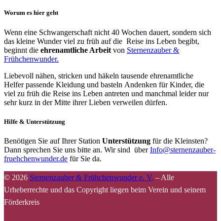
Worum es hier geht
Wenn eine Schwangerschaft nicht 40 Wochen dauert, sondern sich
das kleine Wunder viel zu früh auf die Reise ins Leben begibt,
beginnt die
ehrenamtliche Arbeit
von
Sternenzauber &
Frühchenwunder.
Liebevoll nähen, stricken und häkeln tausende ehrenamtliche
Helfer passende Kleidung und basteln Andenken für Kinder, die
viel zu früh die Reise ins Leben antreten und manchmal leider nur
sehr kurz in der Mitte ihrer Lieben verweilen dürfen.
Hilfe & Unterstützung
Benötigen Sie auf Ihrer Station
Unterstützung
für die Kleinsten?
Dann sprechen Sie uns bitte an. Wir sind über
Info@sternenzauber-
fruehchenwunder.de
für Sie da.
© 2026
Sternenzauber & Frühchenwunder e. V.
–
Alle
Urheberrechte und das Copyright liegen beim Verein und seinem
Förderkreis