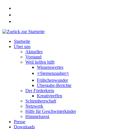
Zum
Inhalt
springen
Startseite
Über uns
Aktuelles
Vorstand
Weil helfen hilft
Wissenswertes
⭐Sternenzauber⭐
Frühchenwunder
Übergabe-Berichte
Der Förderkreis
Kreativtreffen
Schirmherrschaft
Netzwerk
Hilfe für Geschwisterkinder
Himmelspost
Presse
Downloads