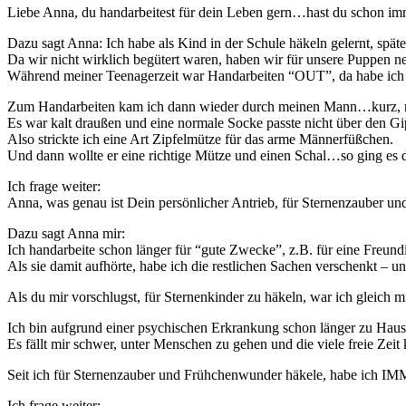
Liebe Anna, du handarbeitest für dein Leben gern…hast du schon imm
Dazu sagt Anna: Ich habe als Kind in der Schule häkeln gelernt, spät
Da wir nicht wirklich begütert waren, haben wir für unsere Puppen n
Während meiner Teenagerzeit war Handarbeiten “OUT”, da habe ich d
Zum Handarbeiten kam ich dann wieder durch meinen Mann…kurz, na
Es war kalt draußen und eine normale Socke passte nicht über den Gi
Also strickte ich eine Art Zipfelmütze für das arme Männerfüßchen.
Und dann wollte er eine richtige Mütze und einen Schal…so ging es 
Ich frage weiter:
Anna, was genau ist Dein persönlicher Antrieb, für Sternenzauber u
Dazu sagt Anna mir:
Ich handarbeite schon länger für “gute Zwecke”, z.B. für eine Freundi
Als sie damit aufhörte, habe ich die restlichen Sachen verschenkt –
Als du mir vorschlugst, für Sternenkinder zu häkeln, war ich gleich m
Ich bin aufgrund einer psychischen Erkrankung schon länger zu Hause
Es fällt mir schwer, unter Menschen zu gehen und die viele freie Zeit
Seit ich für Sternenzauber und Frühchenwunder häkele, habe ich IM
Ich frage weiter: