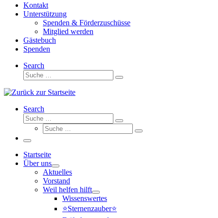
Kontakt
Unterstützung
Spenden & Förderzuschüsse
Mitglied werden
Gästebuch
Spenden
Search
Suche
Suche
…
Search
Suche
Suche
Suche
…
Suche
…
Menü
Startseite
Über uns
Aktuelles
Vorstand
Weil helfen hilft
Wissenswertes
⭐Sternenzauber⭐