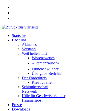
Zum
Inhalt
springen
Startseite
Über uns
Aktuelles
Vorstand
Weil helfen hilft
Wissenswertes
⭐Sternenzauber⭐
Frühchenwunder
Übergabe-Berichte
Der Förderkreis
Kreativtreffen
Schirmherrschaft
Netzwerk
Hilfe für Geschwisterkinder
Himmelspost
Presse
Downloads