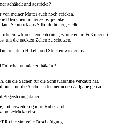
er gehäkelt und gestrickt ?
er von meiner Mutter auch noch stricken.
eue Kleidchen immer selbst gehäkelt.
ann Schmuck aus Silberdraht hergestellt.
chdem wir uns kennenlernten, wurde er am Fuß operiert.
ps, um die nackten Zehen zu schützen.
dann mit dem Häkeln und Stricken wieder los.
nd Frühchenwunder zu häkeln ?
n, die die Sachen für die Schnauzerhilfe verkauft hat.
 und mich auf die Suche nach einer neuen Aufgabe gemacht.
it Begeisterung dabei.
, mittlerweile sogar im Ruhestand.
 kann bedrückend sein.
MER eine sinnvolle Beschäftigung.