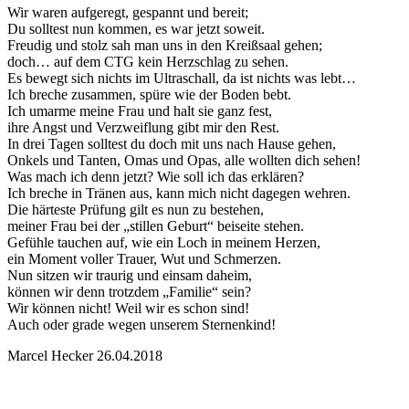
Wir waren aufgeregt, gespannt und bereit;
Du solltest nun kommen, es war jetzt soweit.
Freudig und stolz sah man uns in den Kreißsaal gehen;
doch… auf dem CTG kein Herzschlag zu sehen.
Es bewegt sich nichts im Ultraschall, da ist nichts was lebt…
Ich breche zusammen, spüre wie der Boden bebt.
Ich umarme meine Frau und halt sie ganz fest,
ihre Angst und Verzweiflung gibt mir den Rest.
In drei Tagen solltest du doch mit uns nach Hause gehen,
Onkels und Tanten, Omas und Opas, alle wollten dich sehen!
Was mach ich denn jetzt? Wie soll ich das erklären?
Ich breche in Tränen aus, kann mich nicht dagegen wehren.
Die härteste Prüfung gilt es nun zu bestehen,
meiner Frau bei der „stillen Geburt“ beiseite stehen.
Gefühle tauchen auf, wie ein Loch in meinem Herzen,
ein Moment voller Trauer, Wut und Schmerzen.
Nun sitzen wir traurig und einsam daheim,
können wir denn trotzdem „Familie“ sein?
Wir können nicht! Weil wir es schon sind!
Auch oder grade wegen unserem Sternenkind!
Marcel Hecker 26.04.2018