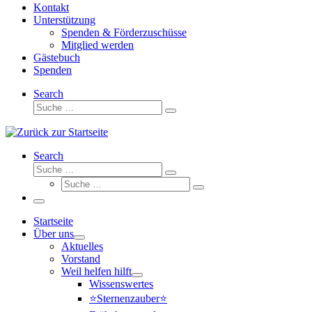
Kontakt
Unterstützung
Spenden & Förderzuschüsse
Mitglied werden
Gästebuch
Spenden
Search
Suche
Suche
…
Search
Suche
Suche
Suche
…
Suche
…
Menü
Startseite
Über uns
Aktuelles
Vorstand
Weil helfen hilft
Wissenswertes
⭐Sternenzauber⭐