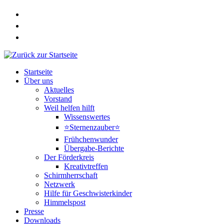
Zum
Inhalt
springen
Startseite
Über uns
Aktuelles
Vorstand
Weil helfen hilft
Wissenswertes
⭐Sternenzauber⭐
Frühchenwunder
Übergabe-Berichte
Der Förderkreis
Kreativtreffen
Schirmherrschaft
Netzwerk
Hilfe für Geschwisterkinder
Himmelspost
Presse
Downloads