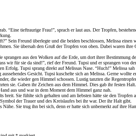
ab. “Eine tieftraurige Frau!”, sprach er laut aus. Der Tropfen, besteh
rkung.
ft?” Sein Freund überlegte und die beiden beschlossen, Melissa eine
ehmen. Sie übersah den Gruß der Tropfen von oben. Dabei waren ihre 
de sprangen aus den Wolken auf die Erde, um dort ihrer Bestimmung de
s wir für sie da sind!”, rief der Freund. Tupsi und er sprangen von d
n Erfolg. Tupsi sprang direkt auf Melissas Nase. “Huch!” Melissa sah v
aussehendes Gesicht. Tupsi kuschelte sich an Melissa. Gerne wollte er
nder, die wieder gen Himmel schossen. Lustig tanzten die Regentropfen
ührten sie. Gaben ihr Zeichen aus dem Himmel. Dies gab ihr festen Halt
ie Hand aus und war in dem Moment dem Himmel ganz nah.
ts breit. Sie fühlte sich gehalten und am liebsten hätte sie den Tropfen 
Symbol der Trauer und des Kreislaufes bei ihr war. Der ihr Halt gibt.
he. Sie trug ihn bei sich, denn er hatte sich unbemerkt auf ihre Handtas
sind mit
*
markiert