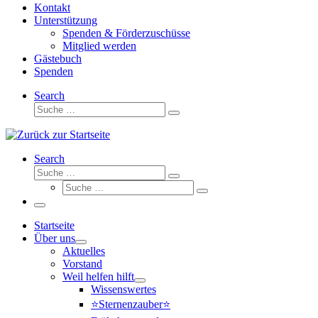
Kontakt
Unterstützung
Spenden & Förderzuschüsse
Mitglied werden
Gästebuch
Spenden
Search
Suche
Suche
…
Search
Suche
Suche
Suche
…
Suche
…
Menü
Startseite
Über uns
Aktuelles
Vorstand
Weil helfen hilft
Wissenswertes
⭐Sternenzauber⭐