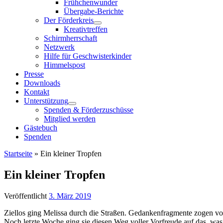
Frühchenwunder
Übergabe-Berichte
Der Förderkreis
Kreativtreffen
Schirmherrschaft
Netzwerk
Hilfe für Geschwisterkinder
Himmelspost
Presse
Downloads
Kontakt
Unterstützung
Spenden & Förderzuschüsse
Mitglied werden
Gästebuch
Spenden
Startseite
»
Ein kleiner Tropfen
Ein kleiner Tropfen
Veröffentlicht
3. März 2019
Ziellos ging Melissa durch die Straßen. Gedankenfragmente zogen v
Noch letzte Woche ging sie diesen Weg voller Vorfreude auf das, was 