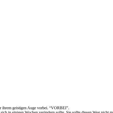
or ihrem geistigen Auge vorbei. “VORBEI”.
sich in einigen Wochen verändern sollte. Sie sollte diesen Weg nicht 