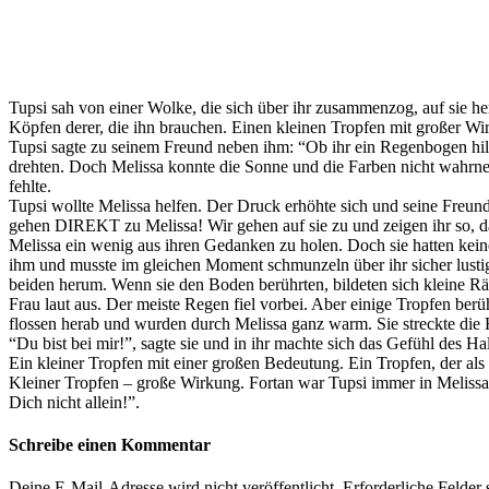
Tupsi sah von einer Wolke, die sich über ihr zusammenzog, auf sie her
Köpfen derer, die ihn brauchen. Einen kleinen Tropfen mit großer Wi
Tupsi sagte zu seinem Freund neben ihm: “Ob ihr ein Regenbogen hil
drehten. Doch Melissa konnte die Sonne und die Farben nicht wahrn
fehlte.
Tupsi wollte Melissa helfen. Der Druck erhöhte sich und seine Freun
gehen DIREKT zu Melissa! Wir gehen auf sie zu und zeigen ihr so, das
Melissa ein wenig aus ihren Gedanken zu holen. Doch sie hatten keine
ihm und musste im gleichen Moment schmunzeln über ihr sicher lustig 
beiden herum. Wenn sie den Boden berührten, bildeten sich kleine Rä
Frau laut aus. Der meiste Regen fiel vorbei. Aber einige Tropfen ber
flossen herab und wurden durch Melissa ganz warm. Sie streckte d
“Du bist bei mir!”, sagte sie und in ihr machte sich das Gefühl des Hal
Ein kleiner Tropfen mit einer großen Bedeutung. Ein Tropfen, der als 
Kleiner Tropfen – große Wirkung. Fortan war Tupsi immer in Melissas Nä
Dich nicht allein!”.
Schreibe einen Kommentar
Deine E-Mail-Adresse wird nicht veröffentlicht.
Erforderliche Felder 