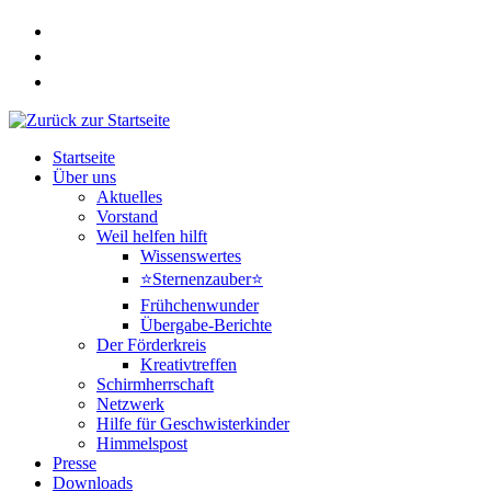
Zum
Inhalt
springen
Startseite
Über uns
Aktuelles
Vorstand
Weil helfen hilft
Wissenswertes
⭐Sternenzauber⭐
Frühchenwunder
Übergabe-Berichte
Der Förderkreis
Kreativtreffen
Schirmherrschaft
Netzwerk
Hilfe für Geschwisterkinder
Himmelspost
Presse
Downloads