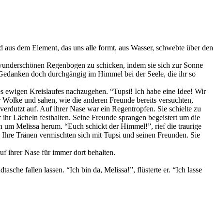
end aus dem Element, das uns alle formt, aus Wasser, schwebte über den
n wunderschönen Regenbogen zu schicken, indem sie sich zur Sonne
Gedanken doch durchgängig im Himmel bei der Seele, die ihr so
s ewigen Kreislaufes nachzugehen. “Tupsi! Ich habe eine Idee! Wir
er Wolke und sahen, wie die anderen Freunde bereits versuchten,
erdutzt auf. Auf ihrer Nase war ein Regentropfen. Sie schielte zu
 ihr Lächeln festhalten. Seine Freunde sprangen begeistert um die
 um Melissa herum. “Euch schickt der Himmel!”, rief die traurige
. Ihre Tränen vermischten sich mit Tupsi und seinen Freunden. Sie
auf ihrer Nase für immer dort behalten.
che fallen lassen. “Ich bin da, Melissa!”, flüsterte er. “Ich lasse