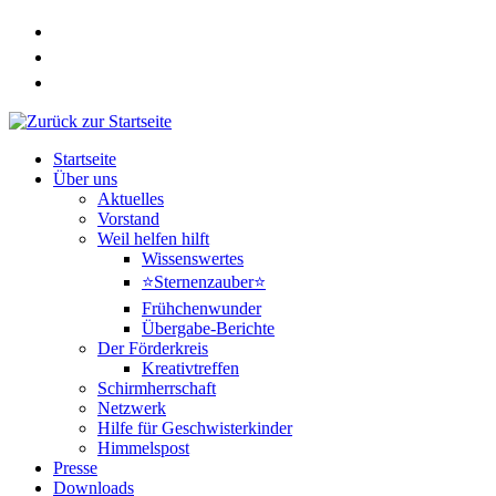
Zum
Inhalt
springen
Startseite
Über uns
Aktuelles
Vorstand
Weil helfen hilft
Wissenswertes
⭐Sternenzauber⭐
Frühchenwunder
Übergabe-Berichte
Der Förderkreis
Kreativtreffen
Schirmherrschaft
Netzwerk
Hilfe für Geschwisterkinder
Himmelspost
Presse
Downloads