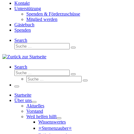
Kontakt
Unterstützung
Spenden & Förderzuschüsse
Mitglied werden
Gästebuch
Spenden
Search
Suche
Suche
…
Search
Suche
Suche
Suche
…
Suche
…
Menü
Startseite
Über uns
Aktuelles
Vorstand
Weil helfen hilft
Wissenswertes
⭐Sternenzauber⭐