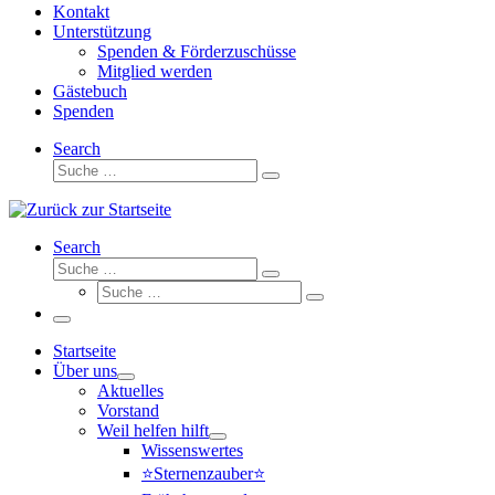
Kontakt
Unterstützung
Spenden & Förderzuschüsse
Mitglied werden
Gästebuch
Spenden
Search
Suche
Suche
…
Search
Suche
Suche
Suche
…
Suche
…
Menü
Startseite
Über uns
Aktuelles
Vorstand
Weil helfen hilft
Wissenswertes
⭐Sternenzauber⭐