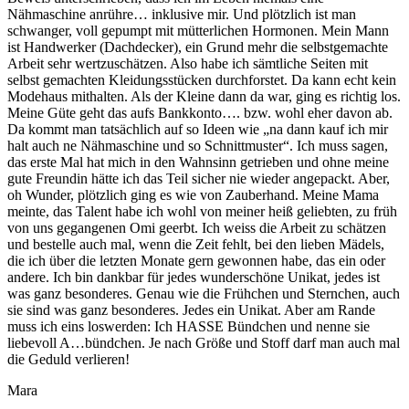
Nähmaschine anrühre… inklusive mir. Und plötzlich ist man
schwanger, voll gepumpt mit mütterlichen Hormonen. Mein Mann
ist Handwerker (Dachdecker), ein Grund mehr die selbstgemachte
Arbeit sehr wertzuschätzen. Also habe ich sämtliche Seiten mit
selbst gemachten Kleidungsstücken durchforstet. Da kann echt kein
Modehaus mithalten. Als der Kleine dann da war, ging es richtig los.
Meine Güte geht das aufs Bankkonto…. bzw. wohl eher davon ab.
Da kommt man tatsächlich auf so Ideen wie „na dann kauf ich mir
halt auch ne Nähmaschine und so Schnittmuster“. Ich muss sagen,
das erste Mal hat mich in den Wahnsinn getrieben und ohne meine
gute Freundin hätte ich das Teil sicher nie wieder angepackt. Aber,
oh Wunder, plötzlich ging es wie von Zauberhand. Meine Mama
meinte, das Talent habe ich wohl von meiner heiß geliebten, zu früh
von uns gegangenen Omi geerbt. Ich weiss die Arbeit zu schätzen
und bestelle auch mal, wenn die Zeit fehlt, bei den lieben Mädels,
die ich über die letzten Monate gern gewonnen habe, das ein oder
andere. Ich bin dankbar für jedes wunderschöne Unikat, jedes ist
was ganz besonderes. Genau wie die Frühchen und Sternchen, auch
sie sind was ganz besonderes. Jedes ein Unikat. Aber am Rande
muss ich eins loswerden: Ich HASSE Bündchen und nenne sie
liebevoll A…bündchen. Je nach Größe und Stoff darf man auch mal
die Geduld verlieren!
Mara