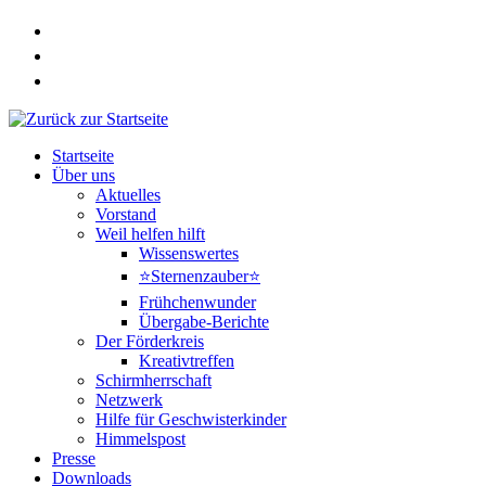
Zum
Inhalt
springen
Startseite
Über uns
Aktuelles
Vorstand
Weil helfen hilft
Wissenswertes
⭐Sternenzauber⭐
Frühchenwunder
Übergabe-Berichte
Der Förderkreis
Kreativtreffen
Schirmherrschaft
Netzwerk
Hilfe für Geschwisterkinder
Himmelspost
Presse
Downloads