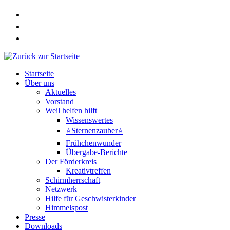
Zum
Inhalt
springen
Startseite
Über uns
Aktuelles
Vorstand
Weil helfen hilft
Wissenswertes
⭐Sternenzauber⭐
Frühchenwunder
Übergabe-Berichte
Der Förderkreis
Kreativtreffen
Schirmherrschaft
Netzwerk
Hilfe für Geschwisterkinder
Himmelspost
Presse
Downloads