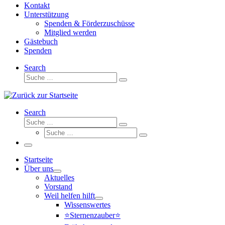
Kontakt
Unterstützung
Spenden & Förderzuschüsse
Mitglied werden
Gästebuch
Spenden
Search
Suche
Suche
…
Search
Suche
Suche
Suche
…
Suche
…
Menü
Startseite
Über uns
Aktuelles
Vorstand
Weil helfen hilft
Wissenswertes
⭐Sternenzauber⭐