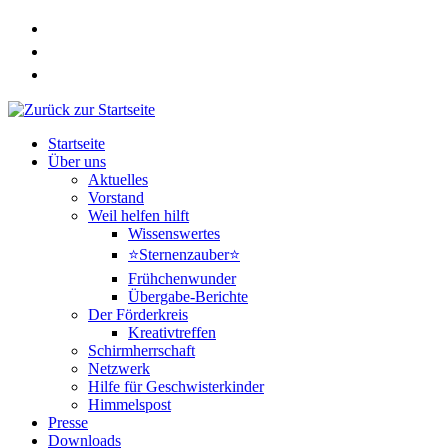
Zum
Inhalt
springen
Startseite
Über uns
Aktuelles
Vorstand
Weil helfen hilft
Wissenswertes
⭐Sternenzauber⭐
Frühchenwunder
Übergabe-Berichte
Der Förderkreis
Kreativtreffen
Schirmherrschaft
Netzwerk
Hilfe für Geschwisterkinder
Himmelspost
Presse
Downloads