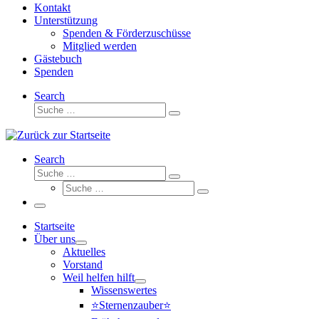
Kontakt
Unterstützung
Spenden & Förderzuschüsse
Mitglied werden
Gästebuch
Spenden
Search
Suche
Suche
…
Search
Suche
Suche
Suche
…
Suche
…
Menü
Startseite
Über uns
Aktuelles
Vorstand
Weil helfen hilft
Wissenswertes
⭐Sternenzauber⭐