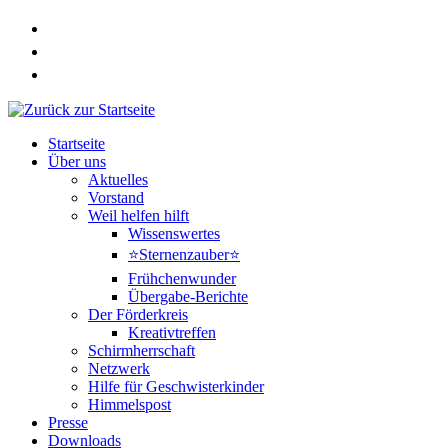
Zum
Inhalt
springen
Startseite
Über uns
Aktuelles
Vorstand
Weil helfen hilft
Wissenswertes
⭐Sternenzauber⭐
Frühchenwunder
Übergabe-Berichte
Der Förderkreis
Kreativtreffen
Schirmherrschaft
Netzwerk
Hilfe für Geschwisterkinder
Himmelspost
Presse
Downloads