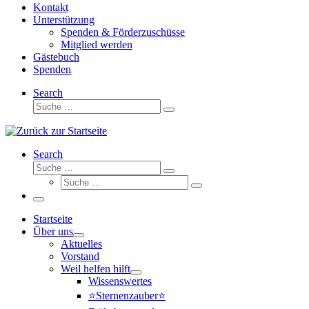
Kontakt
Unterstützung
Spenden & Förderzuschüsse
Mitglied werden
Gästebuch
Spenden
Search
Suche
Suche
…
Search
Suche
Suche
Suche
…
Suche
…
Menü
Startseite
Über uns
Aktuelles
Vorstand
Weil helfen hilft
Wissenswertes
⭐Sternenzauber⭐