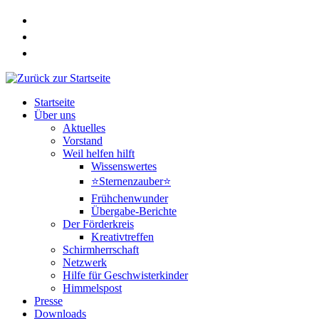
Zum
Inhalt
springen
Startseite
Über uns
Aktuelles
Vorstand
Weil helfen hilft
Wissenswertes
⭐Sternenzauber⭐
Frühchenwunder
Übergabe-Berichte
Der Förderkreis
Kreativtreffen
Schirmherrschaft
Netzwerk
Hilfe für Geschwisterkinder
Himmelspost
Presse
Downloads