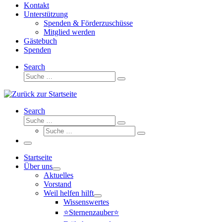
Kontakt
Unterstützung
Spenden & Förderzuschüsse
Mitglied werden
Gästebuch
Spenden
Search
Suche
Suche
…
Search
Suche
Suche
Suche
…
Suche
…
Menü
Startseite
Über uns
Aktuelles
Vorstand
Weil helfen hilft
Wissenswertes
⭐Sternenzauber⭐