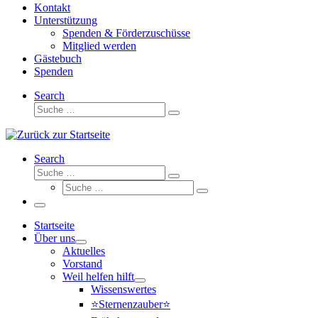
Kontakt
Unterstützung
Spenden & Förderzuschüsse
Mitglied werden
Gästebuch
Spenden
Search
Suche
Suche
…
Search
Suche
Suche
Suche
…
Suche
…
Menü
Startseite
Über uns
Aktuelles
Vorstand
Weil helfen hilft
Wissenswertes
⭐Sternenzauber⭐