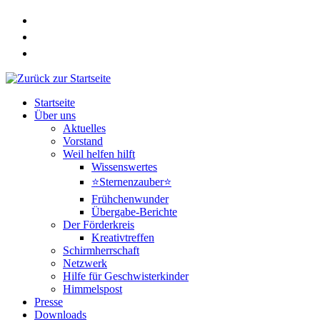
Zum
Inhalt
springen
Startseite
Über uns
Aktuelles
Vorstand
Weil helfen hilft
Wissenswertes
⭐Sternenzauber⭐
Frühchenwunder
Übergabe-Berichte
Der Förderkreis
Kreativtreffen
Schirmherrschaft
Netzwerk
Hilfe für Geschwisterkinder
Himmelspost
Presse
Downloads