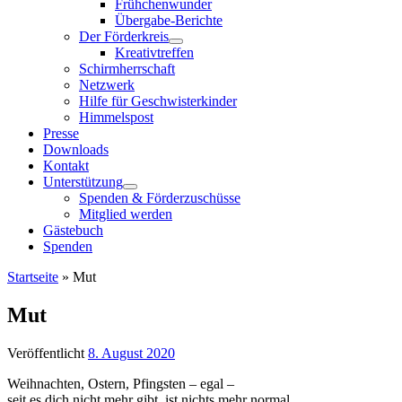
Frühchenwunder
Übergabe-Berichte
Der Förderkreis
Kreativtreffen
Schirmherrschaft
Netzwerk
Hilfe für Geschwisterkinder
Himmelspost
Presse
Downloads
Kontakt
Unterstützung
Spenden & Förderzuschüsse
Mitglied werden
Gästebuch
Spenden
Startseite
»
Mut
Mut
Veröffentlicht
8. August 2020
Weihnachten, Ostern, Pfingsten – egal –
seit es dich nicht mehr gibt, ist nichts mehr normal.