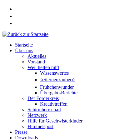
Zum
Inhalt
springen
Startseite
Über uns
Aktuelles
Vorstand
Weil helfen hilft
Wissenswertes
⭐Sternenzauber⭐
Frühchenwunder
Übergabe-Berichte
Der Förderkreis
Kreativtreffen
Schirmherrschaft
Netzwerk
Hilfe für Geschwisterkinder
Himmelspost
Presse
Downloads