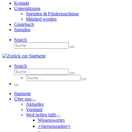
Kontakt
Unterstützung
Spenden & Förderzuschüsse
Mitglied werden
Gästebuch
Spenden
Search
Suche
Suche
…
Search
Suche
Suche
Suche
…
Suche
…
Menü
Startseite
Über uns
Aktuelles
Vorstand
Weil helfen hilft
Wissenswertes
⭐Sternenzauber⭐