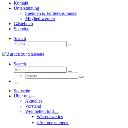
Kontakt
Unterstützung
Spenden & Förderzuschüsse
Mitglied werden
Gästebuch
Spenden
Search
Suche
Suche
…
Search
Suche
Suche
Suche
…
Suche
…
Menü
Startseite
Über uns
Aktuelles
Vorstand
Weil helfen hilft
Wissenswertes
⭐Sternenzauber⭐