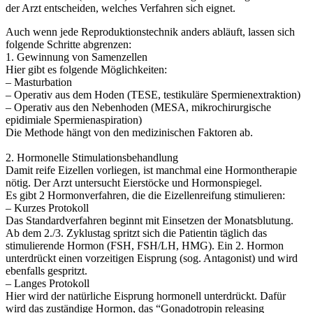
der Arzt entscheiden, welches Verfahren sich eignet.
Auch wenn jede Reproduktionstechnik anders abläuft, lassen sich
folgende Schritte abgrenzen:
1. Gewinnung von Samenzellen
Hier gibt es folgende Möglichkeiten:
– Masturbation
– Operativ aus dem Hoden (TESE, testikuläre Spermienextraktion)
– Operativ aus den Nebenhoden (MESA, mikrochirurgische
epidimiale Spermienaspiration)
Die Methode hängt von den medizinischen Faktoren ab.
2. Hormonelle Stimulationsbehandlung
Damit reife Eizellen vorliegen, ist manchmal eine Hormontherapie
nötig. Der Arzt untersucht Eierstöcke und Hormonspiegel.
Es gibt 2 Hormonverfahren, die die Eizellenreifung stimulieren:
– Kurzes Protokoll
Das Standardverfahren beginnt mit Einsetzen der Monatsblutung.
Ab dem 2./3. Zyklustag spritzt sich die Patientin täglich das
stimulierende Hormon (FSH, FSH/LH, HMG). Ein 2. Hormon
unterdrückt einen vorzeitigen Eisprung (sog. Antagonist) und wird
ebenfalls gespritzt.
– Langes Protokoll
Hier wird der natürliche Eisprung hormonell unterdrückt. Dafür
wird das zuständige Hormon, das “Gonadotropin releasing