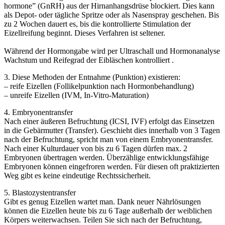
hormone” (GnRH) aus der Hirnanhangsdrüse blockiert. Dies kann
als Depot- oder tägliche Spritze oder als Nasenspray geschehen. Bis
zu 2 Wochen dauert es, bis die kontrollierte Stimulation der
Eizellreifung beginnt. Dieses Verfahren ist seltener.
Während der Hormongabe wird per Ultraschall und Hormonanalyse
Wachstum und Reifegrad der Eibläschen kontrolliert .
3. Diese Methoden der Entnahme (Punktion) existieren:
– reife Eizellen (Follikelpunktion nach Hormonbehandlung)
– unreife Eizellen (IVM, In-Vitro-Maturation)
4. Embryonentransfer
Nach einer äußeren Befruchtung (ICSI, IVF) erfolgt das Einsetzen
in die Gebärmutter (Transfer). Geschieht dies innerhalb von 3 Tagen
nach der Befruchtung, spricht man von einem Embryonentransfer.
Nach einer Kulturdauer von bis zu 6 Tagen dürfen max. 2
Embryonen übertragen werden. Überzählige entwicklungsfähige
Embryonen können eingefroren werden. Für diesen oft praktizierten
Weg gibt es keine eindeutige Rechtssicherheit.
5. Blastozystentransfer
Gibt es genug Eizellen wartet man. Dank neuer Nährlösungen
können die Eizellen heute bis zu 6 Tage außerhalb der weiblichen
Körpers weiterwachsen. Teilen Sie sich nach der Befruchtung,