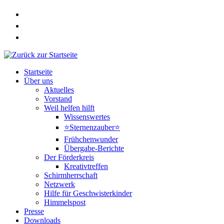
Zum
Inhalt
springen
Startseite
Über uns
Aktuelles
Vorstand
Weil helfen hilft
Wissenswertes
⭐Sternenzauber⭐
Frühchenwunder
Übergabe-Berichte
Der Förderkreis
Kreativtreffen
Schirmherrschaft
Netzwerk
Hilfe für Geschwisterkinder
Himmelspost
Presse
Downloads