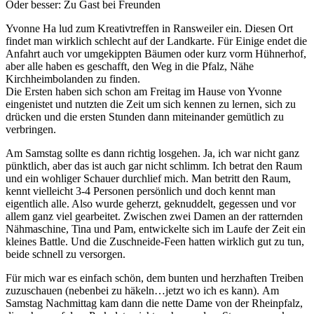
Oder besser: Zu Gast bei Freunden
Yvonne Ha lud zum Kreativtreffen in Ransweiler ein. Diesen Ort
findet man wirklich schlecht auf der Landkarte. Für Einige endet die
Anfahrt auch vor umgekippten Bäumen oder kurz vorm Hühnerhof,
aber alle haben es geschafft, den Weg in die Pfalz, Nähe
Kirchheimbolanden zu finden.
Die Ersten haben sich schon am Freitag im Hause von Yvonne
eingenistet und nutzten die Zeit um sich kennen zu lernen, sich zu
drücken und die ersten Stunden dann miteinander gemütlich zu
verbringen.
Am Samstag sollte es dann richtig losgehen. Ja, ich war nicht ganz
pünktlich, aber das ist auch gar nicht schlimm. Ich betrat den Raum
und ein wohliger Schauer durchlief mich. Man betritt den Raum,
kennt vielleicht 3-4 Personen persönlich und doch kennt man
eigentlich alle. Also wurde geherzt, geknuddelt, gegessen und vor
allem ganz viel gearbeitet. Zwischen zwei Damen an der ratternden
Nähmaschine, Tina und Pam, entwickelte sich im Laufe der Zeit ein
kleines Battle. Und die Zuschneide-Feen hatten wirklich gut zu tun,
beide schnell zu versorgen.
Für mich war es einfach schön, dem bunten und herzhaften Treiben
zuzuschauen (nebenbei zu häkeln…jetzt wo ich es kann). Am
Samstag Nachmittag kam dann die nette Dame von der Rheinpfalz,