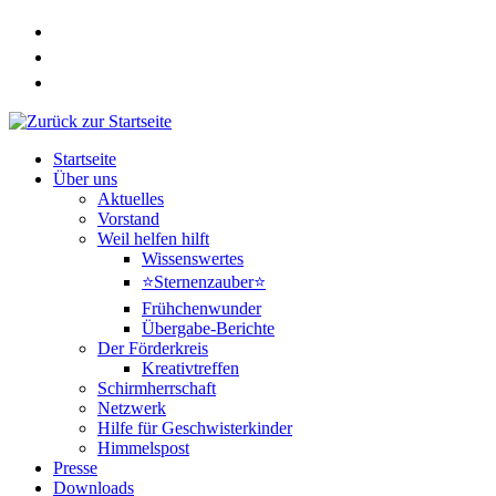
Zum
Inhalt
springen
Startseite
Über uns
Aktuelles
Vorstand
Weil helfen hilft
Wissenswertes
⭐Sternenzauber⭐
Frühchenwunder
Übergabe-Berichte
Der Förderkreis
Kreativtreffen
Schirmherrschaft
Netzwerk
Hilfe für Geschwisterkinder
Himmelspost
Presse
Downloads