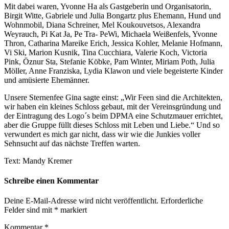
Mit dabei waren, Yvonne Ha als Gastgeberin und Organisatorin,
Birgit Witte, Gabriele und Julia Bongartz plus Ehemann, Hund und
Wohnmobil, Diana Schreiner, Mel Koukouvetsos, Alexandra
Weyrauch, Pi Kat Ja, Pe Tra- PeWi, Michaela Weißenfels, Yvonne
Thron, Catharina Mareike Erich, Jessica Kohler, Melanie Hofmann,
Vi Ski, Marion Kusnik, Tina Cucchiara, Valerie Koch, Victoria
Pink, Öznur Sta, Stefanie Köbke, Pam Winter, Miriam Poth, Julia
Möller, Anne Franziska, Lydia Klawon und viele begeisterte Kinder
und amüsierte Ehemänner.
Unsere Sternenfee Gina sagte einst: „Wir Feen sind die Architekten,
wir haben ein kleines Schloss gebaut, mit der Vereinsgründung und
der Eintragung des Logo´s beim DPMA eine Schutzmauer errichtet,
aber die Gruppe füllt dieses Schloss mit Leben und Liebe.“ Und so
verwundert es mich gar nicht, dass wir wie die Junkies voller
Sehnsucht auf das nächste Treffen warten.
Text: Mandy Kremer
Schreibe einen Kommentar
Deine E-Mail-Adresse wird nicht veröffentlicht.
Erforderliche
Felder sind mit
*
markiert
Kommentar
*