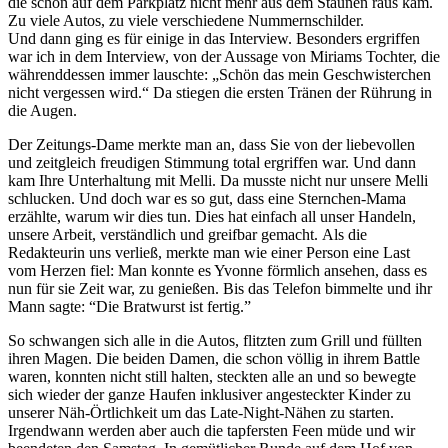
die schon auf dem Parkplatz nicht mehr aus dem Staunen raus kam.
Zu viele Autos, zu viele verschiedene Nummernschilder.
Und dann ging es für einige in das Interview. Besonders ergriffen
war ich in dem Interview, von der Aussage von Miriams Tochter, die
währenddessen immer lauschte: „Schön das mein Geschwisterchen
nicht vergessen wird.“ Da stiegen die ersten Tränen der Rührung in
die Augen.
Der Zeitungs-Dame merkte man an, dass Sie von der liebevollen
und zeitgleich freudigen Stimmung total ergriffen war. Und dann
kam Ihre Unterhaltung mit Melli. Da musste nicht nur unsere Melli
schlucken. Und doch war es so gut, dass eine Sternchen-Mama
erzählte, warum wir dies tun. Dies hat einfach all unser Handeln,
unsere Arbeit, verständlich und greifbar gemacht. Als die
Redakteurin uns verließ, merkte man wie einer Person eine Last
vom Herzen fiel: Man konnte es Yvonne förmlich ansehen, dass es
nun für sie Zeit war, zu genießen. Bis das Telefon bimmelte und ihr
Mann sagte: “Die Bratwurst ist fertig.”
So schwangen sich alle in die Autos, flitzten zum Grill und füllten
ihren Magen. Die beiden Damen, die schon völlig in ihrem Battle
waren, konnten nicht still halten, steckten alle an und so bewegte
sich wieder der ganze Haufen inklusiver angesteckter Kinder zu
unserer Näh-Örtlichkeit um das Late-Night-Nähen zu starten.
Irgendwann werden aber auch die tapfersten Feen müde und wir