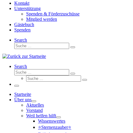
Kontakt
Unterstützung
Spenden & Förderzuschüsse
Mitglied werden
Gästebuch
Spenden
Search
Suche
Suche
…
Search
Suche
Suche
Suche
…
Suche
…
Menü
Startseite
Über uns
Aktuelles
Vorstand
Weil helfen hilft
Wissenswertes
⭐Sternenzauber⭐