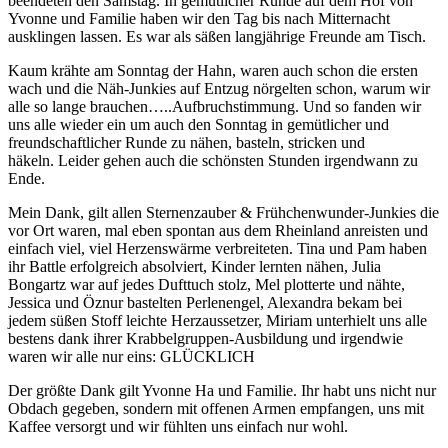
beendeten den Samstag. In gemütlicher Runde auf dem Hof von
Yvonne und Familie haben wir den Tag bis nach Mitternacht
ausklingen lassen. Es war als säßen langjährige Freunde am Tisch.
Kaum krähte am Sonntag der Hahn, waren auch schon die ersten
wach und die Näh-Junkies auf Entzug nörgelten schon, warum wir
alle so lange brauchen…..Aufbruchstimmung. Und so fanden wir
uns alle wieder ein um auch den Sonntag in gemütlicher und
freundschaftlicher Runde zu nähen, basteln, stricken und
häkeln. Leider gehen auch die schönsten Stunden irgendwann zu
Ende.
Mein Dank, gilt allen Sternenzauber & Frühchenwunder-Junkies die
vor Ort waren, mal eben spontan aus dem Rheinland anreisten und
einfach viel, viel Herzenswärme verbreiteten. Tina und Pam haben
ihr Battle erfolgreich absolviert, Kinder lernten nähen, Julia
Bongartz war auf jedes Dufttuch stolz, Mel plotterte und nähte,
Jessica und Öznur bastelten Perlenengel, Alexandra bekam bei
jedem süßen Stoff leichte Herzaussetzer, Miriam unterhielt uns alle
bestens dank ihrer Krabbelgruppen-Ausbildung und irgendwie
waren wir alle nur eins: GLÜCKLICH
Der größte Dank gilt Yvonne Ha und Familie. Ihr habt uns nicht nur
Obdach gegeben, sondern mit offenen Armen empfangen, uns mit
Kaffee versorgt und wir fühlten uns einfach nur wohl.