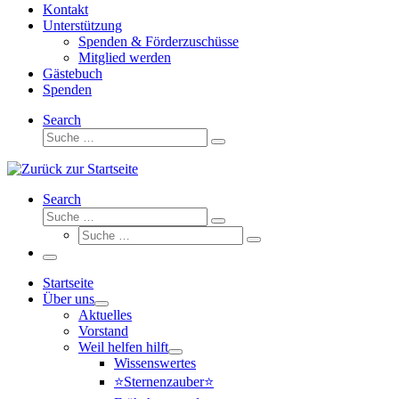
Kontakt
Unterstützung
Spenden & Förderzuschüsse
Mitglied werden
Gästebuch
Spenden
Search
Suche
Suche
…
Search
Suche
Suche
Suche
…
Suche
…
Menü
Startseite
Über uns
Aktuelles
Vorstand
Weil helfen hilft
Wissenswertes
⭐Sternenzauber⭐