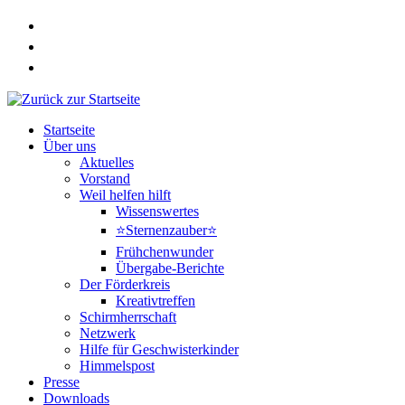
Zum
Inhalt
springen
Startseite
Über uns
Aktuelles
Vorstand
Weil helfen hilft
Wissenswertes
⭐Sternenzauber⭐
Frühchenwunder
Übergabe-Berichte
Der Förderkreis
Kreativtreffen
Schirmherrschaft
Netzwerk
Hilfe für Geschwisterkinder
Himmelspost
Presse
Downloads