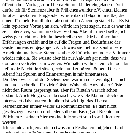
öffentlichen Vortrag zum Thema Sternenkinder eingeladen. Dort
durfte ich für Sternenzauber & Frühchenwunder e.V. einen kleinen
Infotisch gestalten. Eingeladen wurde dazu Helga Schmidtke, die
einen, für mein Empfinden, absolut tollen Abend gestaltet hat. Es ist
kein typischer Vortrag an sich, würde ich jetzt sagen, nein es war ein
sehr intensiver, kommunikativer Vortrag. Aber ihr merkt selbst, ich
weiss gar nicht, wie ich ihn beschreiben soll. Sie hat über ihre
Erfahrungen erzählt und ist auf die Fragen und Bedürfnisse der
Gäste immens eingegangen. Auch wies sie mehrmals auf unsere
Arbeit hin und bezog Sternenzauber & Frühchenwunder e.V. immer
wieder mit ein. Sie wusste aber bis zur Ankunft gar nicht, dass wir
dort auch vertreten sein werden. Wir hätten wahrscheinlich noch bis
tief in die Nacht dort sitzen, reden und zuhören können. Dieser
Abend hat Spuren und Erinnerungen in mir hinterlassen.
Die Denkweise auf der Seelenebene war immens wichtig für mich
und auch sicherlich für viele Gäste. Wobei die Anzahl der Gäste
nicht den Raum gesprengt hat, aber für Rinteln war ich schon
erstaunt. Auch Helga war überrascht, wie viele Männer doch dort
interessiert dabei waren. In allem ist wichtig, das Thema
Sternenkinder immer weiter zu kommunizieren. Es darf nicht
geschwiegen werden und jeder sollte im Bezug auf Rechte und
Pflichten zu seinem Sternenkind informiert sein bzw. informiert
werden.
Ich konnte auch jemandem etwas zum Festhalten mitgeben. Und
auch einiges an Infomaterial wurde mitgenommen.