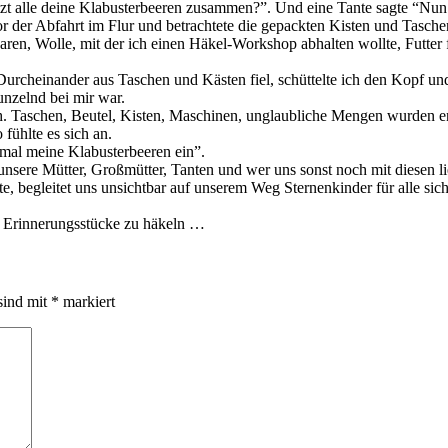
zt alle deine Klabusterbeeren zusammen?”. Und eine Tante sagte “Nun
or der Abfahrt im Flur und betrachtete die gepackten Kisten und Tasche
aren, Wolle, mit der ich einen Häkel-Workshop abhalten wollte, Futter 
urcheinander aus Taschen und Kästen fiel, schüttelte ich den Kopf u
unzelnd bei mir war.
h. Taschen, Beutel, Kisten, Maschinen, unglaubliche Mengen wurden en
 fühlte es sich an.
n mal meine Klabusterbeeren ein”.
 unsere Mütter, Großmütter, Tanten und wer uns sonst noch mit diesen l
, begleitet uns unsichtbar auf unserem Weg Sternenkinder für alle si
 Erinnerungsstücke zu häkeln …
sind mit
*
markiert