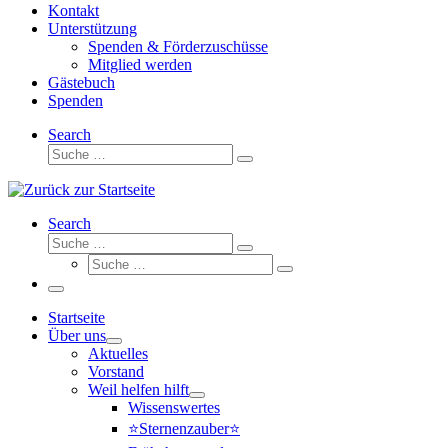
Kontakt
Unterstützung
Spenden & Förderzuschüsse
Mitglied werden
Gästebuch
Spenden
Search
Suche
Suche
…
Search
Suche
Suche
Suche
…
Suche
…
Menü
Startseite
Über uns
Aktuelles
Vorstand
Weil helfen hilft
Wissenswertes
⭐Sternenzauber⭐