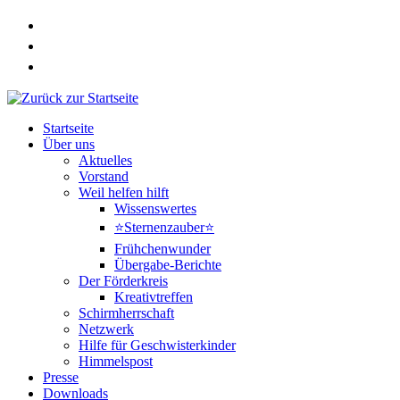
Zum
Inhalt
springen
Startseite
Über uns
Aktuelles
Vorstand
Weil helfen hilft
Wissenswertes
⭐Sternenzauber⭐
Frühchenwunder
Übergabe-Berichte
Der Förderkreis
Kreativtreffen
Schirmherrschaft
Netzwerk
Hilfe für Geschwisterkinder
Himmelspost
Presse
Downloads