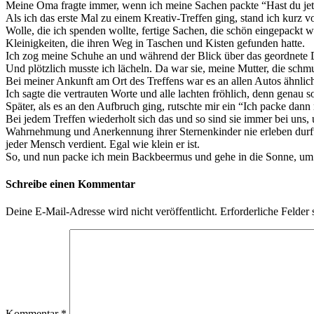
Meine Oma fragte immer, wenn ich meine Sachen packte “Hast du jet
Als ich das erste Mal zu einem Kreativ-Treffen ging, stand ich kurz v
Wolle, die ich spenden wollte, fertige Sachen, die schön eingepackt w
Kleinigkeiten, die ihren Weg in Taschen und Kisten gefunden hatte.
Ich zog meine Schuhe an und während der Blick über das geordnete D
Und plötzlich musste ich lächeln. Da war sie, meine Mutter, die schm
Bei meiner Ankunft am Ort des Treffens war es an allen Autos ähnlic
Ich sagte die vertrauten Worte und alle lachten fröhlich, denn genau so
Später, als es an den Aufbruch ging, rutschte mir ein “Ich packe dan
Bei jedem Treffen wiederholt sich das und so sind sie immer bei uns,
Wahrnehmung und Anerkennung ihrer Sternenkinder nie erleben durfte
jeder Mensch verdient. Egal wie klein er ist.
So, und nun packe ich mein Backbeermus und gehe in die Sonne, um
Schreibe einen Kommentar
Deine E-Mail-Adresse wird nicht veröffentlicht.
Erforderliche Felder 
Kommentar
*