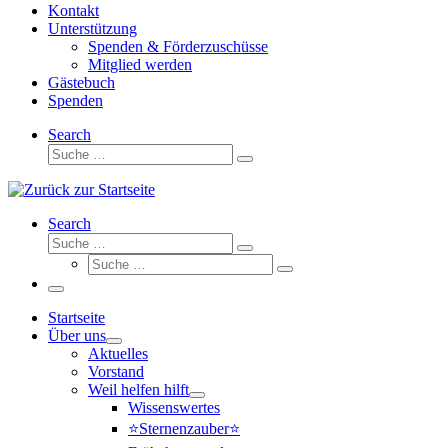
Kontakt
Unterstützung
Spenden & Förderzuschüsse
Mitglied werden
Gästebuch
Spenden
Search
Suche
Suche
…
Search
Suche
Suche
Suche
…
Suche
…
Menü
Startseite
Über uns
Aktuelles
Vorstand
Weil helfen hilft
Wissenswertes
⭐Sternenzauber⭐