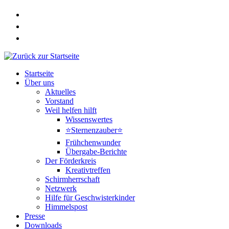
Zum
Inhalt
springen
Startseite
Über uns
Aktuelles
Vorstand
Weil helfen hilft
Wissenswertes
⭐Sternenzauber⭐
Frühchenwunder
Übergabe-Berichte
Der Förderkreis
Kreativtreffen
Schirmherrschaft
Netzwerk
Hilfe für Geschwisterkinder
Himmelspost
Presse
Downloads