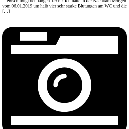
…entschuldigt den langen Text! ? Ich hatte in der Nacht/am Morgen
vom 06.01.2019 um halb vier sehr starke Blutungen am WC und die
[…]