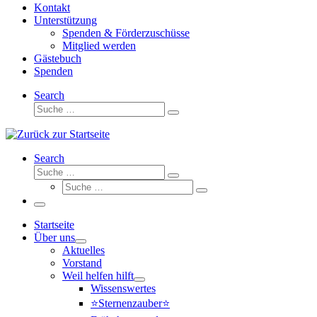
Kontakt
Unterstützung
Spenden & Förderzuschüsse
Mitglied werden
Gästebuch
Spenden
Search
Suche
Suche
…
Search
Suche
Suche
Suche
…
Suche
…
Menü
Startseite
Über uns
Aktuelles
Vorstand
Weil helfen hilft
Wissenswertes
⭐Sternenzauber⭐