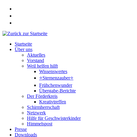
Zum
Inhalt
springen
Startseite
Über uns
Aktuelles
Vorstand
Weil helfen hilft
Wissenswertes
⭐Sternenzauber⭐
Frühchenwunder
Übergabe-Berichte
Der Förderkreis
Kreativtreffen
Schirmherrschaft
Netzwerk
Hilfe für Geschwisterkinder
Himmelspost
Presse
Downloads