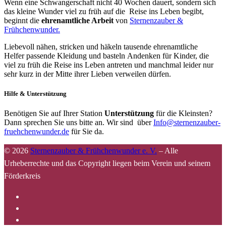
Wenn eine Schwangerschaft nicht 40 Wochen dauert, sondern sich
das kleine Wunder viel zu früh auf die Reise ins Leben begibt,
beginnt die
ehrenamtliche Arbeit
von
Sternenzauber &
Frühchenwunder.
Liebevoll nähen, stricken und häkeln tausende ehrenamtliche
Helfer passende Kleidung und basteln Andenken für Kinder, die
viel zu früh die Reise ins Leben antreten und manchmal leider nur
sehr kurz in der Mitte ihrer Lieben verweilen dürfen.
Hilfe & Unterstützung
Benötigen Sie auf Ihrer Station
Unterstützung
für die Kleinsten?
Dann sprechen Sie uns bitte an. Wir sind über
Info@sternenzauber-
fruehchenwunder.de
für Sie da.
© 2026
Sternenzauber & Frühchenwunder e. V.
–
Alle
Urheberrechte und das Copyright liegen beim Verein und seinem
Förderkreis