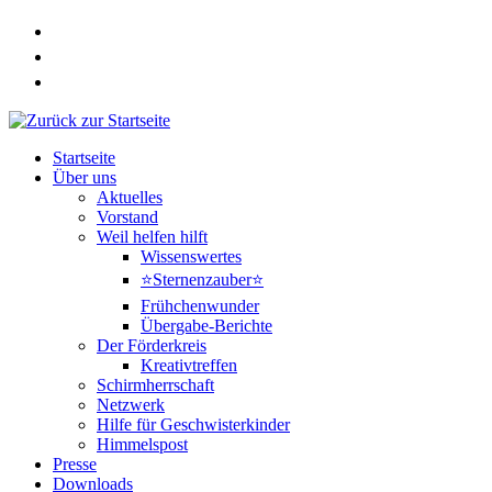
Zum
Inhalt
springen
Startseite
Über uns
Aktuelles
Vorstand
Weil helfen hilft
Wissenswertes
⭐Sternenzauber⭐
Frühchenwunder
Übergabe-Berichte
Der Förderkreis
Kreativtreffen
Schirmherrschaft
Netzwerk
Hilfe für Geschwisterkinder
Himmelspost
Presse
Downloads