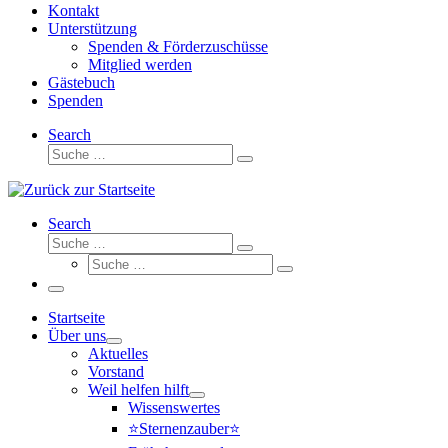
Kontakt
Unterstützung
Spenden & Förderzuschüsse
Mitglied werden
Gästebuch
Spenden
Search
Suche
Suche
…
Search
Suche
Suche
Suche
…
Suche
…
Menü
Startseite
Über uns
Aktuelles
Vorstand
Weil helfen hilft
Wissenswertes
⭐Sternenzauber⭐