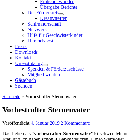
Frühchenwunder
Übergabe-Berichte
Der Förderkreis
Kreativtreffen
Schirmherrschaft
Netzwerk
Hilfe für Geschwisterkinder
Himmelspost
Presse
Downloads
Kontakt
Unterstützung
Spenden & Förderzuschüsse
Mitglied werden
Gästebuch
Spenden
Startseite
»
Vorbestrafter Sternenvater
Vorbestrafter Sternenvater
Veröffentlicht
4. Januar 2019
|
2 Kommentare
Das Leben als “
vorbestrafter Sternenvater
” ist schwer. Meine
Frau und ich haben schon 4 Babys verloren. Umso wertvoller