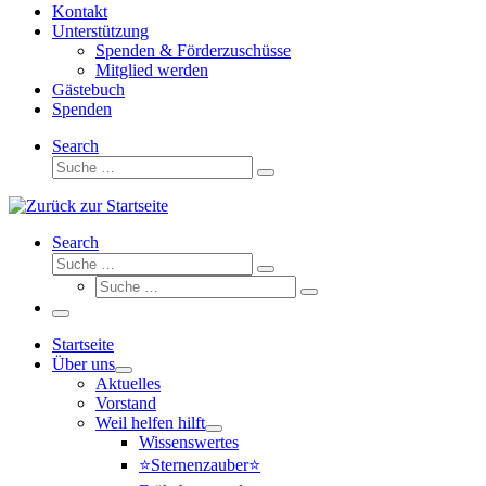
Kontakt
Unterstützung
Spenden & Förderzuschüsse
Mitglied werden
Gästebuch
Spenden
Search
Suche
Suche
…
Search
Suche
Suche
Suche
…
Suche
…
Menü
Startseite
Über uns
Aktuelles
Vorstand
Weil helfen hilft
Wissenswertes
⭐Sternenzauber⭐