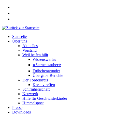
Zum
Inhalt
springen
Startseite
Über uns
Aktuelles
Vorstand
Weil helfen hilft
Wissenswertes
⭐Sternenzauber⭐
Frühchenwunder
Übergabe-Berichte
Der Förderkreis
Kreativtreffen
Schirmherrschaft
Netzwerk
Hilfe für Geschwisterkinder
Himmelspost
Presse
Downloads