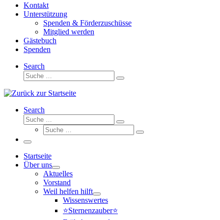
Kontakt
Unterstützung
Spenden & Förderzuschüsse
Mitglied werden
Gästebuch
Spenden
Search
Suche
Suche
…
Search
Suche
Suche
Suche
…
Suche
…
Menü
Startseite
Über uns
Aktuelles
Vorstand
Weil helfen hilft
Wissenswertes
⭐Sternenzauber⭐