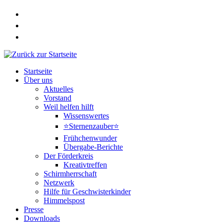
Zum
Inhalt
springen
Startseite
Über uns
Aktuelles
Vorstand
Weil helfen hilft
Wissenswertes
⭐Sternenzauber⭐
Frühchenwunder
Übergabe-Berichte
Der Förderkreis
Kreativtreffen
Schirmherrschaft
Netzwerk
Hilfe für Geschwisterkinder
Himmelspost
Presse
Downloads