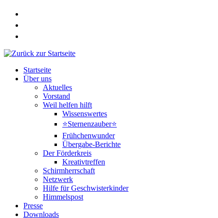
Zum
Inhalt
springen
Startseite
Über uns
Aktuelles
Vorstand
Weil helfen hilft
Wissenswertes
⭐Sternenzauber⭐
Frühchenwunder
Übergabe-Berichte
Der Förderkreis
Kreativtreffen
Schirmherrschaft
Netzwerk
Hilfe für Geschwisterkinder
Himmelspost
Presse
Downloads