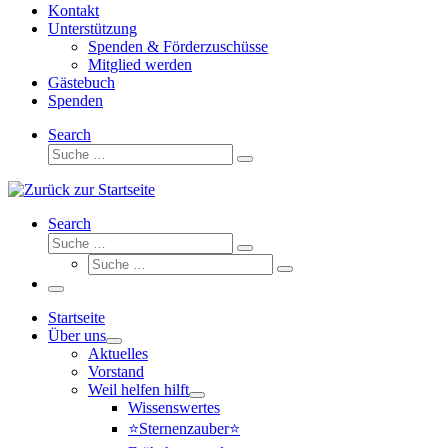
Kontakt
Unterstützung
Spenden & Förderzuschüsse
Mitglied werden
Gästebuch
Spenden
Search
Suche
Suche
…
Search
Suche
Suche
Suche
…
Suche
…
Menü
Startseite
Über uns
Aktuelles
Vorstand
Weil helfen hilft
Wissenswertes
⭐Sternenzauber⭐