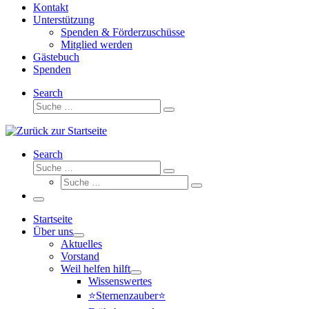
Kontakt
Unterstützung
Spenden & Förderzuschüsse
Mitglied werden
Gästebuch
Spenden
Search
Suche
Suche
…
Search
Suche
Suche
Suche
…
Suche
…
Menü
Startseite
Über uns
Aktuelles
Vorstand
Weil helfen hilft
Wissenswertes
⭐Sternenzauber⭐