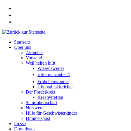
Zum
Inhalt
springen
Startseite
Über uns
Aktuelles
Vorstand
Weil helfen hilft
Wissenswertes
⭐Sternenzauber⭐
Frühchenwunder
Übergabe-Berichte
Der Förderkreis
Kreativtreffen
Schirmherrschaft
Netzwerk
Hilfe für Geschwisterkinder
Himmelspost
Presse
Downloads