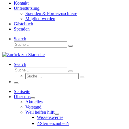
Kontakt
Unterstützung
Spenden & Förderzuschüsse
Mitglied werden
Gästebuch
Spenden
Search
Suche
Suche
…
Search
Suche
Suche
Suche
…
Suche
…
Menü
Startseite
Über uns
Aktuelles
Vorstand
Weil helfen hilft
Wissenswertes
⭐Sternenzauber⭐