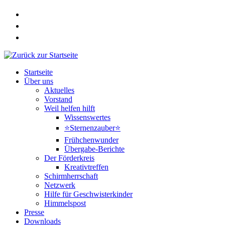
Zum
Inhalt
springen
Startseite
Über uns
Aktuelles
Vorstand
Weil helfen hilft
Wissenswertes
⭐Sternenzauber⭐
Frühchenwunder
Übergabe-Berichte
Der Förderkreis
Kreativtreffen
Schirmherrschaft
Netzwerk
Hilfe für Geschwisterkinder
Himmelspost
Presse
Downloads