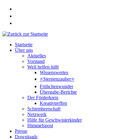
Zum
Inhalt
springen
Startseite
Über uns
Aktuelles
Vorstand
Weil helfen hilft
Wissenswertes
⭐Sternenzauber⭐
Frühchenwunder
Übergabe-Berichte
Der Förderkreis
Kreativtreffen
Schirmherrschaft
Netzwerk
Hilfe für Geschwisterkinder
Himmelspost
Presse
Downloads