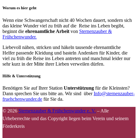
Worum es hier geht
Wenn eine Schwangerschaft nicht 40 Wochen dauert, sondern sich
das kleine Wunder viel zu früh auf die Reise ins Leben begibt,
beginnt die
ehrenamtliche Arbeit
von
Sternenzauber &
Frühchenwunder.
Liebevoll nähen, stricken und häkeln tausende ehrenamtliche
Helfer passende Kleidung und basteln Andenken für Kinder, die
viel zu früh die Reise ins Leben antreten und manchmal leider nur
sehr kurz in der Mitte ihrer Lieben verweilen dürfen.
Hilfe & Unterstützung
Benötigen Sie auf Ihrer Station
Unterstützung
für die Kleinsten?
Dann sprechen Sie uns bitte an. Wir sind über
Info@sternenzauber-
fruehchenwunder.de
für Sie da.
© 2026
Sternenzauber & Frühchenwunder e. V.
–
Alle
Urheberrechte und das Copyright liegen beim Verein und seinem
Förderkreis