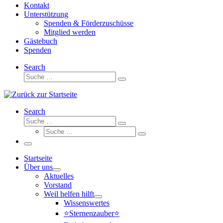
Kontakt
Unterstützung
Spenden & Förderzuschüsse
Mitglied werden
Gästebuch
Spenden
Search
Suche
Suche
…
Search
Suche
Suche
Suche
…
Suche
…
Menü
Startseite
Über uns
Aktuelles
Vorstand
Weil helfen hilft
Wissenswertes
⭐Sternenzauber⭐