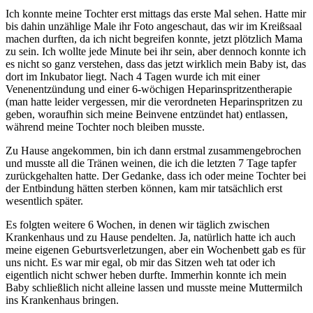
Ich konnte meine Tochter erst mittags das erste Mal sehen. Hatte mir
bis dahin unzählige Male ihr Foto angeschaut, das wir im Kreißsaal
machen durften, da ich nicht begreifen konnte, jetzt plötzlich Mama
zu sein. Ich wollte jede Minute bei ihr sein, aber dennoch konnte ich
es nicht so ganz verstehen, dass das jetzt wirklich mein Baby ist, das
dort im Inkubator liegt. Nach 4 Tagen wurde ich mit einer
Venenentzündung und einer 6-wöchigen Heparinspritzentherapie
(man hatte leider vergessen, mir die verordneten Heparinspritzen zu
geben, woraufhin sich meine Beinvene entzündet hat) entlassen,
während meine Tochter noch bleiben musste.
Zu Hause angekommen, bin ich dann erstmal zusammengebrochen
und musste all die Tränen weinen, die ich die letzten 7 Tage tapfer
zurückgehalten hatte. Der Gedanke, dass ich oder meine Tochter bei
der Entbindung hätten sterben können, kam mir tatsächlich erst
wesentlich später.
Es folgten weitere 6 Wochen, in denen wir täglich zwischen
Krankenhaus und zu Hause pendelten. Ja, natürlich hatte ich auch
meine eigenen Geburtsverletzungen, aber ein Wochenbett gab es für
uns nicht. Es war mir egal, ob mir das Sitzen weh tat oder ich
eigentlich nicht schwer heben durfte. Immerhin konnte ich mein
Baby schließlich nicht alleine lassen und musste meine Muttermilch
ins Krankenhaus bringen.