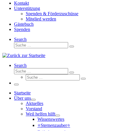
Kontakt
Unterstützung
Spenden & Förderzuschüsse
Mitglied werden
Gästebuch
Spenden
Search
Suche
Suche
…
Search
Suche
Suche
Suche
…
Suche
…
Menü
Startseite
Über uns
Aktuelles
Vorstand
Weil helfen hilft
Wissenswertes
⭐Sternenzauber⭐