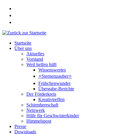
Zum
Inhalt
springen
Startseite
Über uns
Aktuelles
Vorstand
Weil helfen hilft
Wissenswertes
⭐Sternenzauber⭐
Frühchenwunder
Übergabe-Berichte
Der Förderkreis
Kreativtreffen
Schirmherrschaft
Netzwerk
Hilfe für Geschwisterkinder
Himmelspost
Presse
Downloads