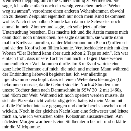
Keimverschleppung durch die Untersuchung zu vermeiden. Sie
sagte, ich solle einfach noch ein wenig versuchen meine “Wehen
weg zu atmen”, verordnete einen anderen Wehenhemmer, obwohl
ich zu diesem Zeitpunkt eigentlich nur noch mein Kind bekommen
wollte. Nach einer halben Stunde kam dann die Schwester noch
einmal in mein Zimmer und sagte, ich solle jetzt auf eine
Untersuchung bestehen. Das machte ich und die Ärztin musste mich
dann doch noch untersuchen. Sie sagte daraufhin, sie würde dann
mal im Kreißsaal anrufen, da der Muttermund nun 8 cm (!) offen sei
und sie den Kopf schon fühlen konnte. Verabschiedete mich mit den
Worten “Der Befund kann aber auch schon 2 Tage so sein”. Ich war
einfach froh, dass unsere Tochter nun nach 5 Tagen Dauerwehen
nun endlich zur Welt kommen durfte. Im Kreißsaal wartete eine
ganz liebe Hebamme auf mich, die mich und meinen Mann während
der Entbindung liebevoll begleitet hat. Ich war allerdings
irgendwann so erschöpft, dass ich einen Wehenbeschleuniger (!)
bekommen musste, da die Geburt stockte. Nach 4 Stunden kam
unsere Tochter dann nach Dammschnitt in SSW 30+2 mit 1460g
und 40cm zur Welt. Während ich noch operiert werden musste, da
sich die Plazenta nicht vollständig gelöst hatte, ist mein Mann mit
auf die Frühchenintensiv gegangen und durfte bereits kuscheln und
wickeln. Noch in der gleichen Nacht kam eine Schwester und leitete
mich an, wie ich versuchen sollte, Kolostrum auszustreichen. Am
nächsten Morgen war bereits eine Stillberaterin bei mir und erklärte
mir die Milchpumpe.