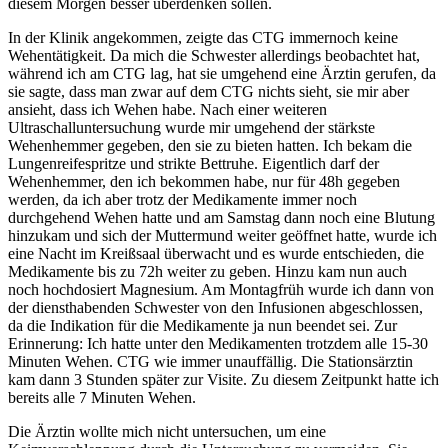
diesem Morgen besser überdenken sollen.
In der Klinik angekommen, zeigte das CTG immernoch keine
Wehentätigkeit. Da mich die Schwester allerdings beobachtet hat,
während ich am CTG lag, hat sie umgehend eine Ärztin gerufen, da
sie sagte, dass man zwar auf dem CTG nichts sieht, sie mir aber
ansieht, dass ich Wehen habe. Nach einer weiteren
Ultraschalluntersuchung wurde mir umgehend der stärkste
Wehenhemmer gegeben, den sie zu bieten hatten. Ich bekam die
Lungenreifespritze und strikte Bettruhe. Eigentlich darf der
Wehenhemmer, den ich bekommen habe, nur für 48h gegeben
werden, da ich aber trotz der Medikamente immer noch
durchgehend Wehen hatte und am Samstag dann noch eine Blutung
hinzukam und sich der Muttermund weiter geöffnet hatte, wurde ich
eine Nacht im Kreißsaal überwacht und es wurde entschieden, die
Medikamente bis zu 72h weiter zu geben. Hinzu kam nun auch
noch hochdosiert Magnesium. Am Montagfrüh wurde ich dann von
der diensthabenden Schwester von den Infusionen abgeschlossen,
da die Indikation für die Medikamente ja nun beendet sei. Zur
Erinnerung: Ich hatte unter den Medikamenten trotzdem alle 15-30
Minuten Wehen. CTG wie immer unauffällig. Die Stationsärztin
kam dann 3 Stunden später zur Visite. Zu diesem Zeitpunkt hatte ich
bereits alle 7 Minuten Wehen.
Die Ärztin wollte mich nicht untersuchen, um eine