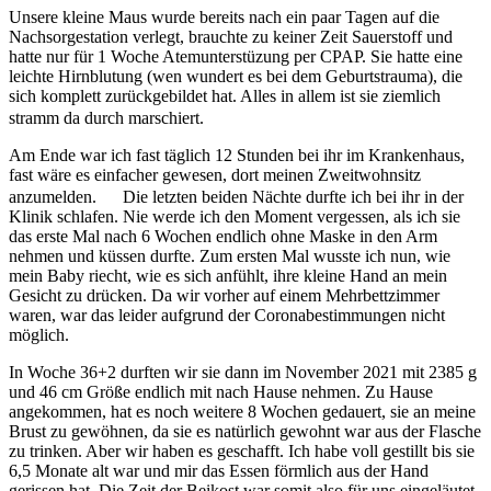
Unsere kleine Maus wurde bereits nach ein paar Tagen auf die
Nachsorgestation verlegt, brauchte zu keiner Zeit Sauerstoff und
hatte nur für 1 Woche Atemunterstüzung per CPAP. Sie hatte eine
leichte Hirnblutung (wen wundert es bei dem Geburtstrauma), die
sich komplett zurückgebildet hat. Alles in allem ist sie ziemlich
stramm da durch marschiert.
Am Ende war ich fast täglich 12 Stunden bei ihr im Krankenhaus,
fast wäre es einfacher gewesen, dort meinen Zweitwohnsitz
anzumelden.
Die letzten beiden Nächte durfte ich bei ihr in der
Klinik schlafen. Nie werde ich den Moment vergessen, als ich sie
das erste Mal nach 6 Wochen endlich ohne Maske in den Arm
nehmen und küssen durfte. Zum ersten Mal wusste ich nun, wie
mein Baby riecht, wie es sich anfühlt, ihre kleine Hand an mein
Gesicht zu drücken. Da wir vorher auf einem Mehrbettzimmer
waren, war das leider aufgrund der Coronabestimmungen nicht
möglich.
In Woche 36+2 durften wir sie dann im November 2021 mit 2385 g
und 46 cm Größe endlich mit nach Hause nehmen. Zu Hause
angekommen, hat es noch weitere 8 Wochen gedauert, sie an meine
Brust zu gewöhnen, da sie es natürlich gewohnt war aus der Flasche
zu trinken. Aber wir haben es geschafft. Ich habe voll gestillt bis sie
6,5 Monate alt war und mir das Essen förmlich aus der Hand
gerissen hat. Die Zeit der Beikost war somit also für uns eingeläutet.