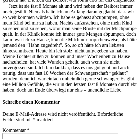
Jetzt ist sie fast 8 Monate alt und wird neben der Beikost immer
noch gestillt. Niemals hätte ich am Anfang daran geglaubt, dass wir
so weit kommen würden. Ich habe es gehasst abzupumpen, ohne
mein Kind bei mir zu haben. Nachts aufzustehen, ohne mein Kind
zu sehen und zu sehen, wofür man seine Brüste mit der Milchpumpe
quält. In der Klinik konnte ich immer gute Mengen abpumpen, doch
kaum war ich zu Hause, kam die Milch nur tröpfchenweise, als hätte
jemand den “Hahn zugedreht”. So, so oft hätte ich am liebsten
hingeschmissen. Heute bin ich stolz, nicht aufgegeben zu haben.
Meine Tochter stillen zu können und unser Wochenbett zu Hause
nachzuholen, hat viele Wunden geheilt, auch wenn sie nicht
unvergessen sind. Ich bin dankbar, dass es uns gut geht und auch
traurig, dass uns fast 10 Wochen der Schwangerschaft “geklaut”
wurden, denn ich war einfach unheimlich gerne schwanger. Es gibt
eine Million Gefühle, die wir in den letzten fast 8 Monaten durchlebt
haben, doch am Ende überwiegt nur eins – unendliche Liebe.
Schreibe einen Kommentar
Deine E-Mail-Adresse wird nicht veröffentlicht.
Erforderliche
Felder sind mit
*
markiert
Kommentar
*