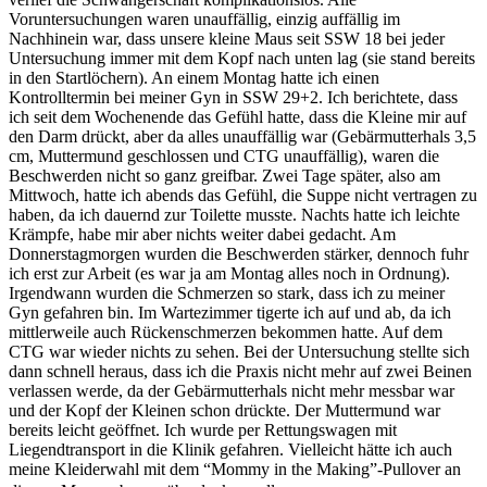
Voruntersuchungen waren unauffällig, einzig auffällig im
Nachhinein war, dass unsere kleine Maus seit SSW 18 bei jeder
Untersuchung immer mit dem Kopf nach unten lag (sie stand bereits
in den Startlöchern). An einem Montag hatte ich einen
Kontrolltermin bei meiner Gyn in SSW 29+2. Ich berichtete, dass
ich seit dem Wochenende das Gefühl hatte, dass die Kleine mir auf
den Darm drückt, aber da alles unauffällig war (Gebärmutterhals 3,5
cm, Muttermund geschlossen und CTG unauffällig), waren die
Beschwerden nicht so ganz greifbar. Zwei Tage später, also am
Mittwoch, hatte ich abends das Gefühl, die Suppe nicht vertragen zu
haben, da ich dauernd zur Toilette musste. Nachts hatte ich leichte
Krämpfe, habe mir aber nichts weiter dabei gedacht. Am
Donnerstagmorgen wurden die Beschwerden stärker, dennoch fuhr
ich erst zur Arbeit (es war ja am Montag alles noch in Ordnung).
Irgendwann wurden die Schmerzen so stark, dass ich zu meiner
Gyn gefahren bin. Im Wartezimmer tigerte ich auf und ab, da ich
mittlerweile auch Rückenschmerzen bekommen hatte. Auf dem
CTG war wieder nichts zu sehen. Bei der Untersuchung stellte sich
dann schnell heraus, dass ich die Praxis nicht mehr auf zwei Beinen
verlassen werde, da der Gebärmutterhals nicht mehr messbar war
und der Kopf der Kleinen schon drückte. Der Muttermund war
bereits leicht geöffnet. Ich wurde per Rettungswagen mit
Liegendtransport in die Klinik gefahren. Vielleicht hätte ich auch
meine Kleiderwahl mit dem “Mommy in the Making”-Pullover an