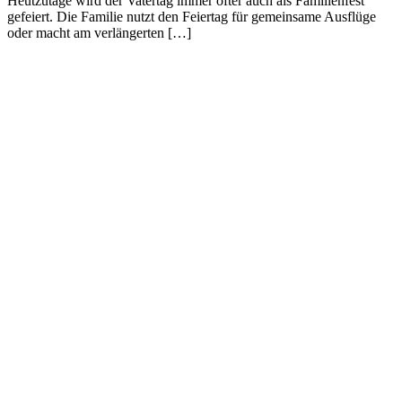
Heutzutage wird der Vatertag immer öfter auch als Familienfest
gefeiert. Die Familie nutzt den Feiertag für gemeinsame Ausflüge
oder macht am verlängerten […]