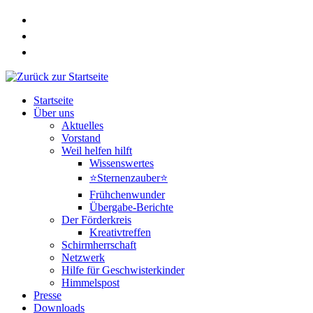
Zum
Inhalt
springen
Startseite
Über uns
Aktuelles
Vorstand
Weil helfen hilft
Wissenswertes
⭐Sternenzauber⭐
Frühchenwunder
Übergabe-Berichte
Der Förderkreis
Kreativtreffen
Schirmherrschaft
Netzwerk
Hilfe für Geschwisterkinder
Himmelspost
Presse
Downloads