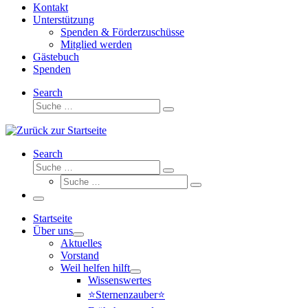
Kontakt
Unterstützung
Spenden & Förderzuschüsse
Mitglied werden
Gästebuch
Spenden
Search
Suche
Suche
…
Search
Suche
Suche
Suche
…
Suche
…
Menü
Startseite
Über uns
Aktuelles
Vorstand
Weil helfen hilft
Wissenswertes
⭐Sternenzauber⭐