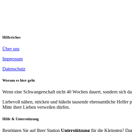
Zerbrechlich
Da lag es vor mir. Ein kleines Wunder. So zerbrechlich und doch wu
Leben meines Sohnes bangen musste. Nun gehe ich Hand […]
Weiter
Hilfreiches
Über uns
Impressum
Datenschutz
Worum es hier geht
Wenn eine Schwangerschaft nicht 40 Wochen dauert, sondern sich das 
Liebevoll nähen, stricken und häkeln tausende ehrenamtliche Helfer p
Mitte ihrer Lieben verweilen dürfen.
Hilfe & Unterstützung
Benötigen Sie auf Ihrer Station
Unterstützung
für die Kleinsten? Dan