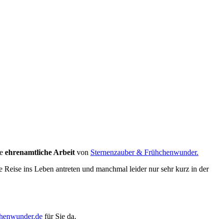
, versetzte mich in meine Vergangenheit zurück. Als ich um das
ie
ehrenamtliche Arbeit
von
Sternenzauber & Frühchenwunder.
e Reise ins Leben antreten und manchmal leider nur sehr kurz in der
chenwunder.de
für Sie da.