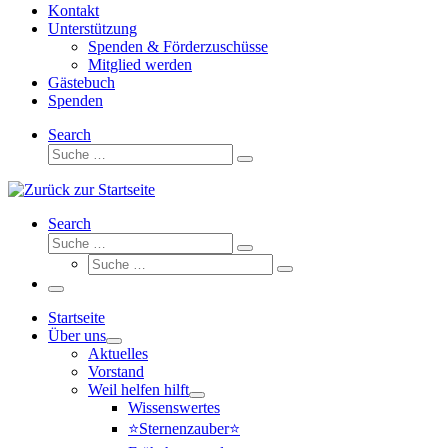
Kontakt
Unterstützung
Spenden & Förderzuschüsse
Mitglied werden
Gästebuch
Spenden
Search
Suche
Suche
…
Search
Suche
Suche
Suche
…
Suche
…
Menü
Startseite
Über uns
Aktuelles
Vorstand
Weil helfen hilft
Wissenswertes
⭐Sternenzauber⭐