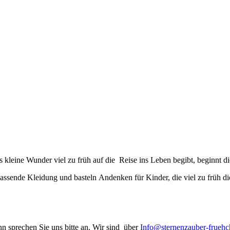
nderschön.Dieser Moment, so unscheinbar und doch so voller Bedeutung
lesen »
kleine Wunder viel zu früh auf die Reise ins Leben begibt, beginnt d
assende Kleidung und basteln Andenken für Kinder, die viel zu früh di
n sprechen Sie uns bitte an. Wir sind über
Info@sternenzauber-frueh