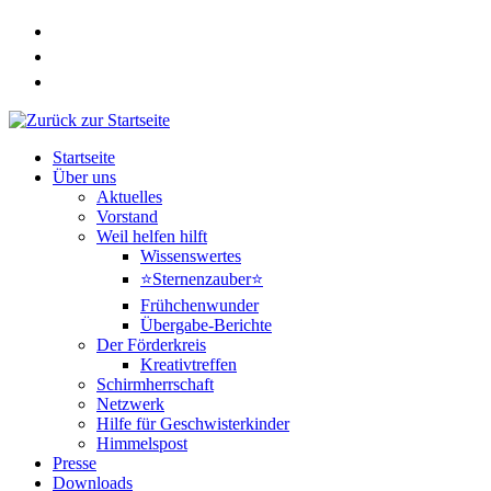
Zum
Inhalt
springen
Startseite
Über uns
Aktuelles
Vorstand
Weil helfen hilft
Wissenswertes
⭐Sternenzauber⭐
Frühchenwunder
Übergabe-Berichte
Der Förderkreis
Kreativtreffen
Schirmherrschaft
Netzwerk
Hilfe für Geschwisterkinder
Himmelspost
Presse
Downloads