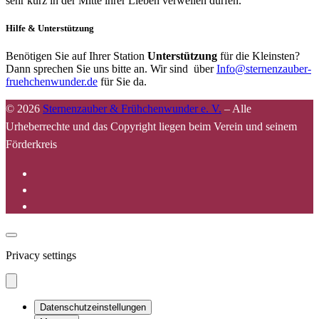
sehr kurz in der Mitte ihrer Lieben verweilen dürfen.
Hilfe & Unterstützung
Benötigen Sie auf Ihrer Station
Unterstützung
für die Kleinsten?
Dann sprechen Sie uns bitte an. Wir sind über
Info@sternenzauber-
fruehchenwunder.de
für Sie da.
© 2026
Sternenzauber & Frühchenwunder e. V.
–
Alle
Urheberrechte und das Copyright liegen beim Verein und seinem
Förderkreis
Privacy settings
Datenschutzeinstellungen