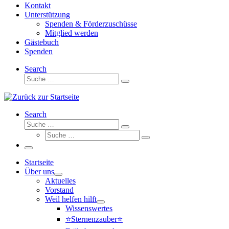
Kontakt
Unterstützung
Spenden & Förderzuschüsse
Mitglied werden
Gästebuch
Spenden
Search
Suche
Suche
…
Search
Suche
Suche
Suche
…
Suche
…
Menü
Startseite
Über uns
Aktuelles
Vorstand
Weil helfen hilft
Wissenswertes
⭐Sternenzauber⭐