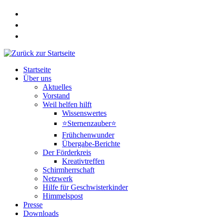
Zum
Inhalt
springen
Startseite
Über uns
Aktuelles
Vorstand
Weil helfen hilft
Wissenswertes
⭐Sternenzauber⭐
Frühchenwunder
Übergabe-Berichte
Der Förderkreis
Kreativtreffen
Schirmherrschaft
Netzwerk
Hilfe für Geschwisterkinder
Himmelspost
Presse
Downloads