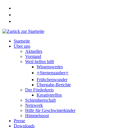
Zum
Inhalt
springen
Startseite
Über uns
Aktuelles
Vorstand
Weil helfen hilft
Wissenswertes
⭐Sternenzauber⭐
Frühchenwunder
Übergabe-Berichte
Der Förderkreis
Kreativtreffen
Schirmherrschaft
Netzwerk
Hilfe für Geschwisterkinder
Himmelspost
Presse
Downloads