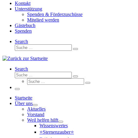
Kontakt
Unterstützung
Spenden & Förderzuschüsse
Mitglied werden
Gästebuch
Spenden
Search
Suche
Suche
…
Search
Suche
Suche
Suche
…
Suche
…
Menü
Startseite
Über uns
Aktuelles
Vorstand
Weil helfen hilft
Wissenswertes
⭐Sternenzauber⭐