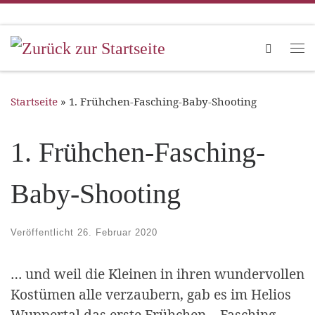
Zum Inhalt springen
Search
Me
Startseite
»
1. Frühchen-Fasching-Baby-Shooting
1. Frühchen-Fasching-
Baby-Shooting
Veröffentlicht
26. Februar 2020
… und weil die Kleinen in ihren wundervollen
Kostümen alle verzaubern, gab es im Helios
Wuppertal das erste Frühchen – Fasching –