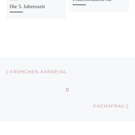
Die 5. Jahreszeit
Vorheriger Beitrag
Beitragsnavigation
FRÜHCHEN-KARNEVAL
ZURÜCK ZUR BEITRAGS
N
FUCHSFRAU