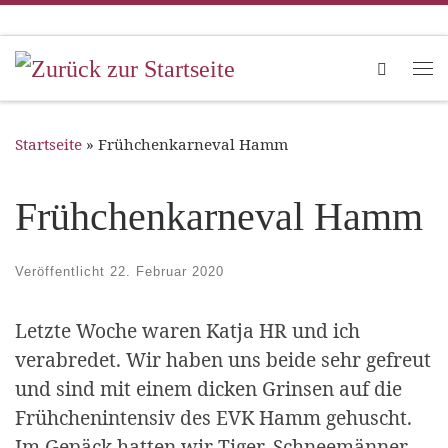
Zum Inhalt springen
Search
Me
Startseite
»
Frühchenkarneval Hamm
Frühchenkarneval Hamm
Veröffentlicht
22. Februar 2020
Letzte Woche waren Katja HR und ich
verabredet. Wir haben uns beide sehr gefreut
und sind mit einem dicken Grinsen auf die
Frühchenintensiv des EVK Hamm gehuscht.
Im Gepäck hatten wir Tiger, Schneemänner,