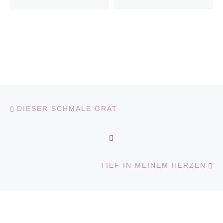
Vorheriger Beitrag
Beitragsnavigation
DIESER SCHMALE GRAT
ZURÜCK ZUR BEITRAGS
N
TIEF IN MEINEM HERZEN