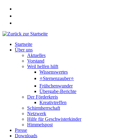
Zum
Inhalt
springen
Startseite
Über uns
Aktuelles
Vorstand
Weil helfen hilft
Wissenswertes
⭐Sternenzauber⭐
Frühchenwunder
Übergabe-Berichte
Der Förderkreis
Kreativtreffen
Schirmherrschaft
Netzwerk
Hilfe für Geschwisterkinder
Himmelspost
Presse
Downloads