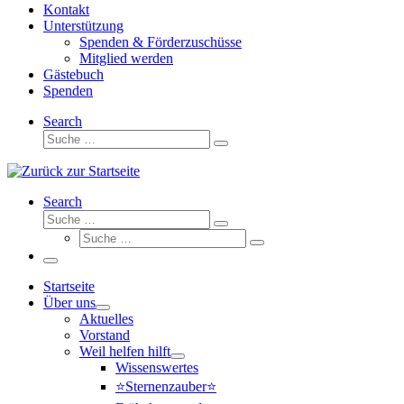
Kontakt
Unterstützung
Spenden & Förderzuschüsse
Mitglied werden
Gästebuch
Spenden
Search
Suche
Suche
…
Search
Suche
Suche
Suche
…
Suche
…
Menü
Startseite
Über uns
Aktuelles
Vorstand
Weil helfen hilft
Wissenswertes
⭐Sternenzauber⭐