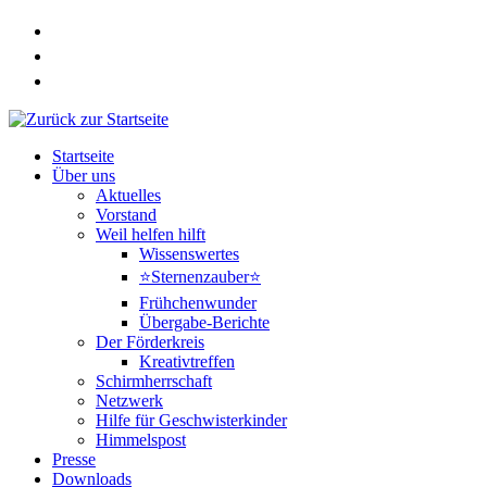
Zum
Inhalt
springen
Startseite
Über uns
Aktuelles
Vorstand
Weil helfen hilft
Wissenswertes
⭐Sternenzauber⭐
Frühchenwunder
Übergabe-Berichte
Der Förderkreis
Kreativtreffen
Schirmherrschaft
Netzwerk
Hilfe für Geschwisterkinder
Himmelspost
Presse
Downloads