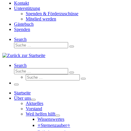
Kontakt
Unterstützung
Spenden & Förderzuschüsse
Mitglied werden
Gästebuch
Spenden
Search
Suche
Suche
…
Search
Suche
Suche
Suche
…
Suche
…
Menü
Startseite
Über uns
Aktuelles
Vorstand
Weil helfen hilft
Wissenswertes
⭐Sternenzauber⭐