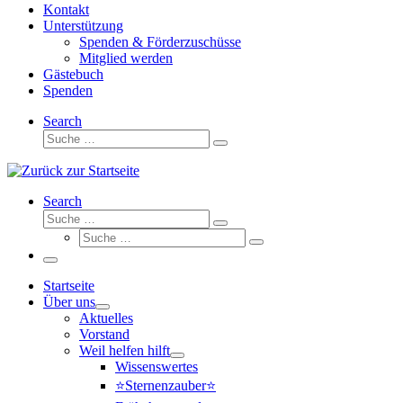
Kontakt
Unterstützung
Spenden & Förderzuschüsse
Mitglied werden
Gästebuch
Spenden
Search
Suche
Suche
…
Search
Suche
Suche
Suche
…
Suche
…
Menü
Startseite
Über uns
Aktuelles
Vorstand
Weil helfen hilft
Wissenswertes
⭐Sternenzauber⭐