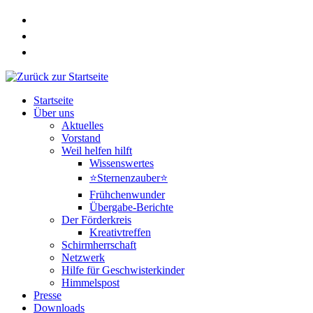
Zum
Inhalt
springen
Startseite
Über uns
Aktuelles
Vorstand
Weil helfen hilft
Wissenswertes
⭐Sternenzauber⭐
Frühchenwunder
Übergabe-Berichte
Der Förderkreis
Kreativtreffen
Schirmherrschaft
Netzwerk
Hilfe für Geschwisterkinder
Himmelspost
Presse
Downloads