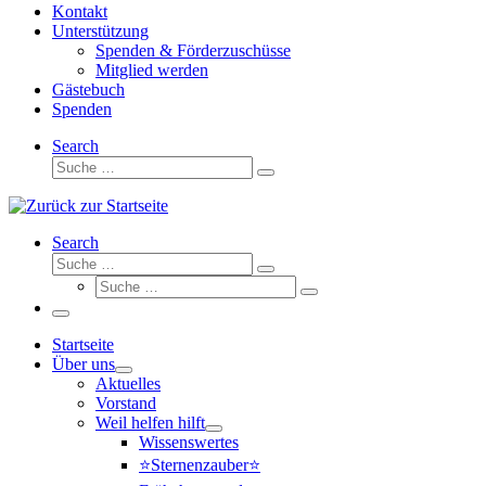
Kontakt
Unterstützung
Spenden & Förderzuschüsse
Mitglied werden
Gästebuch
Spenden
Search
Suche
Suche
…
Search
Suche
Suche
Suche
…
Suche
…
Menü
Startseite
Über uns
Aktuelles
Vorstand
Weil helfen hilft
Wissenswertes
⭐Sternenzauber⭐