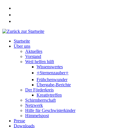
Zum
Inhalt
springen
Startseite
Über uns
Aktuelles
Vorstand
Weil helfen hilft
Wissenswertes
⭐Sternenzauber⭐
Frühchenwunder
Übergabe-Berichte
Der Förderkreis
Kreativtreffen
Schirmherrschaft
Netzwerk
Hilfe für Geschwisterkinder
Himmelspost
Presse
Downloads